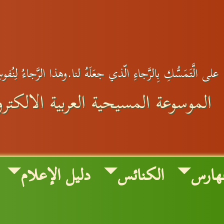
لى الَّتَمَسُّكِ بِالرَّجاءِ الّذي جعَلَهُ لنا.وهذا الرَّجاءُ لِنُفو
الموسوعة المسيحية العربية الالكترون
هارس
الكنائس
دليل الإعلام