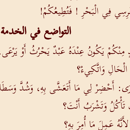
غَرِسِي فِي الْبَحْرِ ! فَتُطِيعُكُمْ!
التواضع في الخدمة
 مِنْكُمْ يَكُونُ عِنْدَهُ عَبْدٌ يَحْرُثُ أَوْ يَرْعَى،
 الْحَالِ وَاتَّكِيءْ؟
َحْرَى: أَحْضِرْ لِي مَا أَتَعَشَّى بِهِ، وَشُدَّ وَسَطَ
 تَأْكُلُ وَتَشْرَبُ أَنْتَ؟
أَنَّهُ عَمِلَ مَا أُمِرَ بِهِ؟