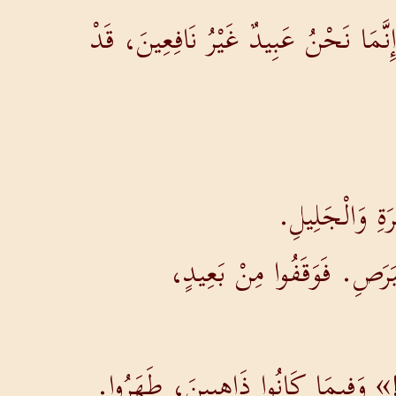
ِنَّمَا نَحْنُ عَبِيدٌ غَيْرُ نَافِعِينَ، قَدْ
ةِ وَالْجَلِيلِ.
َرَصِ. فَوَقَفُوا مِنْ بَعِيدٍ،
!» وَفِيمَا كَانُوا ذَاهِبِينَ، طَهَرُوا.