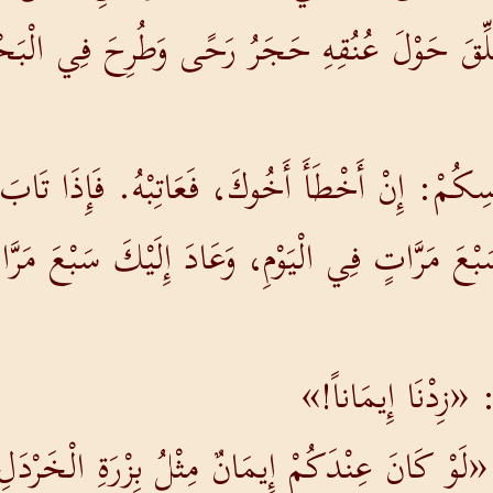
عُلِّقَ حَوْلَ عُنُقِهِ حَجَرُ رَحًى وَطُرِحَ فِي الْبَحْ
ِكُمْ: إِنْ أَخْطَأَ أَخُوكَ، فَعَاتِبْهُ. فَإِذَا تَابَ،
َبْعَ مَرَّاتٍ فِي الْيَوْمِ، وَعَادَ إِلَيْكَ سَبْعَ مَرَّا
ِ: «زِدْنَا إِيمَاناً!»
لَوْ كَانَ عِنْدَكُمْ إِيمَانٌ مِثْلُ بِزْرَةِ الْخَرْدَلِ