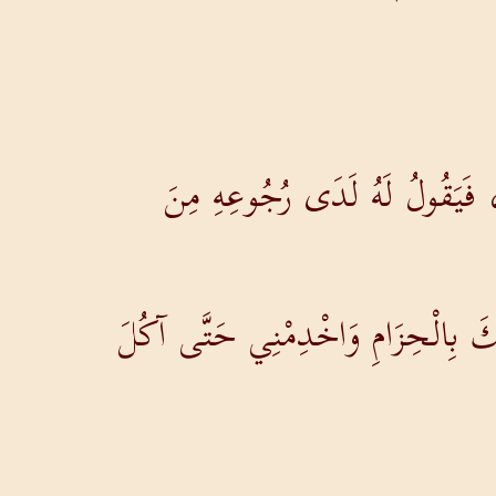
 فَيَقُولُ لَهُ لَدَى رُجُوعِهِ مِنَ
كَ بِالْحِزَامِ وَاخْدِمْنِي حَتَّى آكُلَ