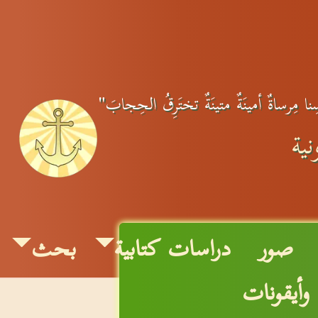
سِنا مِرساةٌ أمينَةٌ متينَةٌ تختَرِقُ الحِجابَ"
ية
صور
دراسات كتابية
بحث
وأيقونات