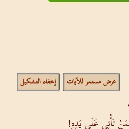
عرض مستمر للآيات
إخفاء التشكيل
لِمَنْ تَأْتِي عَلَى يَدِهِ!