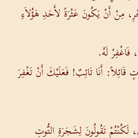
رِ، مِنْ أَنْ يَكُونَ عَثْرَةً لأَحَدِ هَؤُلاَءِ
 فَاغْفِرْ لَهُ.
تٍ قَائِلاً: أَنَا تَائِبٌ! فَعَلَيْكَ أَنْ تَغْفِرَ
، لَكُنْتُمْ تَقُولُونَ لِشَجَرَةِ التُّوتِ