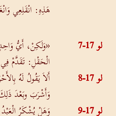
هَذِهِ: انْقَلِعِي وَانْ
لو 17-7
«وَلَكِنْ، أَيُّ وَاحِدٍ
الْحَقْلِ: تَقَدَّمْ فِي
لو 17-8
أَلاَ يَقُولُ لَهُ بِالأ
وَأَشْرَبَ وبَعْدَ ذَلِكَ
لو 17-9
وَهَلْ يُشْكَرُ الْعَبْدُ ل