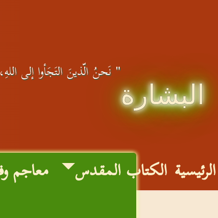
" نَحنُ الّذينَ التَجَأوا إلى اللهِ، ع
البشارة
الرئيسية
الكتاب المقدس
معاجم وف