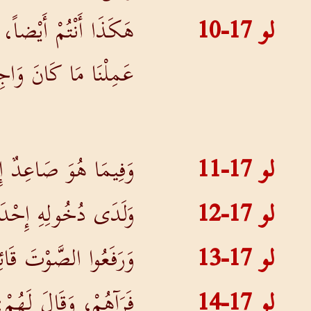
لو 17-10
هَكَذَا أَنْتُمْ أَيْضاً، 
عَمِلْنَا مَا كَانَ وَاجِب
لو 17-11
وَفِيمَا هُوَ صَاعِدٌ إِل
لو 17-12
وَلَدَى دُخُولِهِ إِحْدَ
لو 17-13
وَرَفَعُوا الصَّوْتَ قَا
لو 17-14
فَرَآهُمْ، وَقَالَ لَهُم