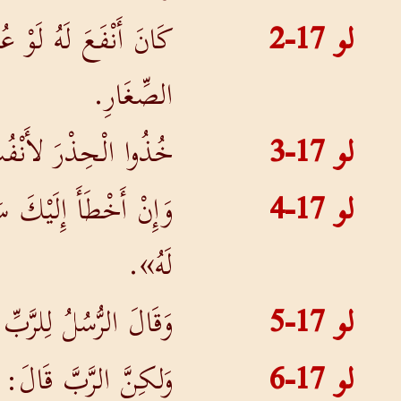
لو 17-2
كَانَ أَنْفَعَ لَهُ لَوْ 
الصِّغَارِ.
لو 17-3
خُذُوا الْحِذْرَ لأَنْفُس
لو 17-4
وَإِنْ أَخْطَأَ إِلَيْكَ س
لَهُ».
لو 17-5
وَقَالَ الرُّسُلُ لِلرَّبّ
لو 17-6
وَلكِنَّ الرَّبَّ قَالَ: «