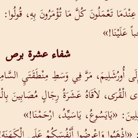
عِنْدَمَا تَعْمَلُونَ كُلَّ مَا تُؤْمَرُونَ بِهِ، قُولُوا: إ
اً عَلَيْنَا!»
شفاء عشرة برص
َى أُورُشَلِيمَ، مَرَّ فِي وَسَطِ مِنْطَقَتَيِ السَّامِرَ
ى الْقُرَى، لاَقَاهُ عَشَرَةُ رِجَالٍ مُصَابِينَ بِالْب
ئِلِينَ: «يَايَسُوعُ، يَاسَيِّدُ، ارْحَمْنَا!»
ْ: «اذْهَبُوا وَاعْرِضُوا أَنْفُسَكُمْ عَلَى الْكَهَنَةِ