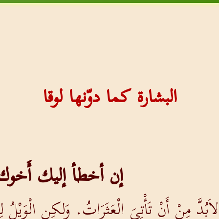
البشارة كما دوّنها لوقا
إن أخطأ إليك أَخوك
اَبُدَّ مِنْ أَنْ تَأْتِيَ الْعَثَرَاتُ. وَلكِنِ الْوَيْلُ 