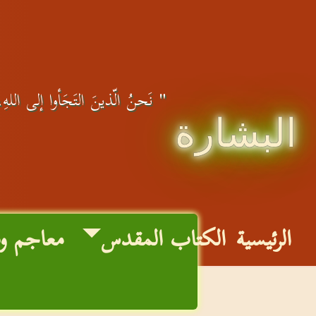
" نَحنُ الّذينَ التَجَأوا إلى اللهِ، 
البشارة
الرئيسية
الكتاب المقدس
معاجم و