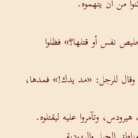
وا من أن يتهموه.
ليص نفس أو قتلها؟» فظلوا
 وقال للرجل: «مد يدك!» فمدها،
رودس، وتآمروا عليه ليقتلوه.
اطق الجبل واليهودية