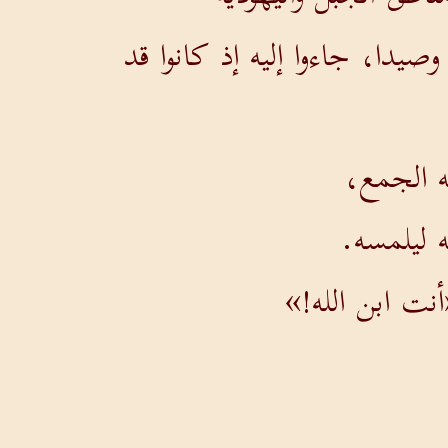
صيدا، جاءوا إليه إذ كانوا قد
مه الجمع،
 ليلمسه.
نت ابن الله!»