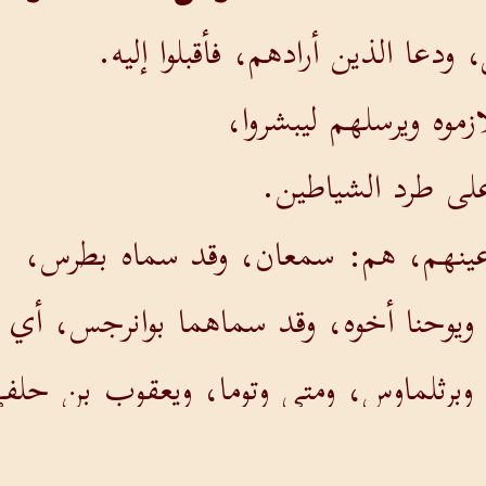
دعا الذين أرادهم، فأقبلوا إليه.
زموه ويرسلهم ليبشروا،
لى طرد الشياطين.
 عينهم، هم: سمعان، وقد سماه بطرس،
يوحنا أخوه، وقد سماهما بوانرجس، أي اب
 وبرثلماوس، ومتى وتوما، ويعقوب بن حلف
 الذي خانه.