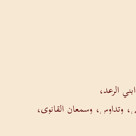
ني الرعد،
ى، وتداوس، وسمعان القانوي،