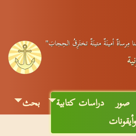
ِنا مِرساةٌ أمينَةٌ متينَةٌ تختَرِقُ الحِجابَ"
ية
صور
دراسات كتابية
بحث
أيقونات