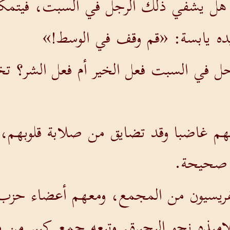
روا هل يشفي ذلك الرجل في السبت، فيتمكن
ده يابسة: «قم وقف في الوسط!»
 في السبت فعل الخير أم فعل الشر؟ تخ
يهم غاضبا وقد تضايق من صلابة قلوبهم،
 صحيحة.
ريسيون من المجمع، ومعهم أعضاء حزب هي
يذه نحو البحيرة. وتبعه جمع كبير من من