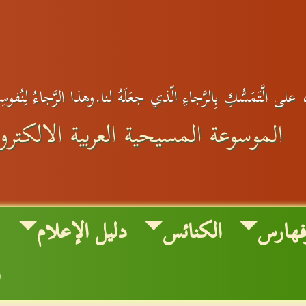
على الَّتَمَسُّكِ بِالرَّجاءِ الّذي جعَلَهُ لنا.وهذا الرَّجاءُ لِنُفوس
الموسوعة المسيحية العربية الالكترون
فهارس
الكنائس
دليل الإعلام
و