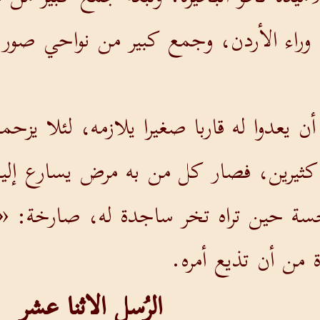
ما وراء الأردن، وجمع كبير من نواحي صور و
أن يعدوا له قاربا صغيرا يلازمه، لئلا يزح
ثيرين، فصار كل من به مرض يسارع إليه
جسة حين تراه تخر ساجدة له، صارخة: «أ
من أن تذيع أمره.
الرُسل الاثنا عشر