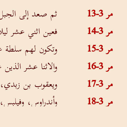
مر 3-13
ثم صعد إلى الجبل، و
مر 3-14
فعين اثني عشر ليلا
مر 3-15
وتكون لهم سلطة ع
مر 3-16
والاثنا عشر الذين
مر 3-17
ويعقوب بن زبدي، و
مر 3-18
وأندراوس، وفيلبس،
مر 3-19
ويهوذا الإسخريوطي