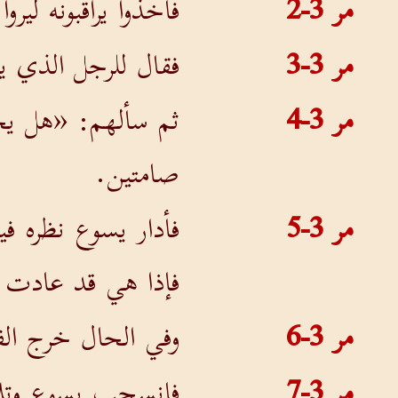
مر 3-2
فأخذوا يراقبونه لي
مر 3-3
فقال للرجل الذي ي
مر 3-4
ثم سألهم: «هل يحل
صامتين.
مر 3-5
فأدار يسوع نظره ف
فإذا هي قد عادت
مر 3-6
وفي الحال خرج الف
مر 3-7
فانسحب يسوع وتلام