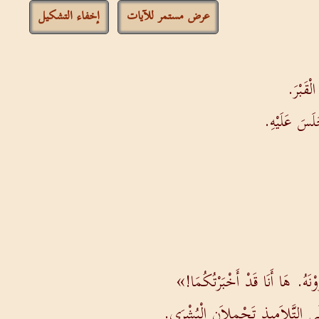
عرض مستمر للآيات
إخفاء التشكيل
لْقَبْرَ.
لَسَ عَلَيْهِ.
وْنَهُ. هَا أَنَا قَدْ أَخْبَرْتُكُمَا!»
لَى التَّلاَمِيذِ تَحْمِلاَنِ الْبُشْرَى.