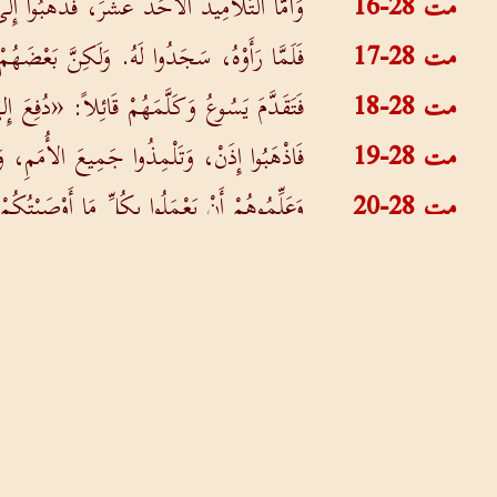
مت 28-16
وَأَمَّا التَّلاَمِيذُ الأَحَدَ عَشَرَ، فَذَهَبُوا إِل
مت 28-17
فَلَمَّا رَأَوْهُ، سَجَدُوا لَهُ. وَلَكِنَّ بَعْضَهُ
مت 28-18
فَتَقَدَّمَ يَسُوعُ وَكَلَّمَهُمْ قَائِلاً: «دُفِعَ 
مت 28-19
فَاذْهَبُوا إِذَنْ، وَتَلْمِذُوا جَمِيعَ الأُمَمِ، 
مت 28-20
وَعَلِّمُوهُمْ أَنْ يَعْمَلُوا بِكُلِّ مَا أَوْصَيْتُكُم
حول الموقع