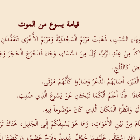
قيامة يسوع من الموت
ِهَاءِ السَّبْتِ، ذَهَبَتْ مَرْيَمُ الْمَجْدَلِيَّةُ وَمَرْيَمُ الأُخْرَى تَتَفَقَّدَانِ ا
كاً مِنْ عِنْدِ الرَّبِّ نَزَلَ مِنَ السَّمَاءِ، وَجَاءَ فَدَحْرَجَ الْحَجَرَ وَجَ
ْيَضَ كَالثَّلْجِ.
الْقَبْرَ، أَصَابَهُمُ الذُّعْرُ وَصَارُوا كَأَنَّهُمْ مَوْتَى.
خَافَا. فَأَنَا أَعْلَمُ أَنَّكُمَا تَبْحَثَانِ عَنْ يَسُوعَ الَّذِي صُلِبَ.
الَيَا وَانْظُرَا الْمَكَانَ الَّذِي كَانَ مَوْضُوعاً فِيهِ.
قَدْ قَامَ مِنْ بَيْنِ الأَمْوَاتِ، وَهَا هُوَ يَسْبِقُكُمْ إِلَى الْجَلِيلِ، هُنَاكَ تَرَ
تَيْنِ، وَقَدِ اسْتَوْلَى عَلَيْهِمَا خَوْفٌ شَدِيدٌ وَفَرَحٌ عَظِيمٌ، وَرَكَضَتَا إِ