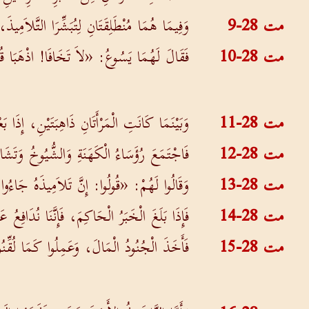
مت 28-9
وَفِيمَا هُمَا مُنْطَلِقَتَانِ لِتُبَشِّرَا التَّلاَمِي
مت 28-10
فَقَالَ لَهُمَا يَسُوعُ: «لاَ تَخَافَا! اذْهَبَا ق
مت 28-11
وَبَيْنَمَا كَانَتِ الْمَرْأَتَانِ ذَاهِبَتَيْنِ، إِذَا
مت 28-12
فَاجْتَمَعَ رُؤَسَاءُ الْكَهَنَةِ وَالشُّيُوخُ وَتَشَا
مت 28-13
وَقَالُوا لَهُمْ: «قُولُوا: إِنَّ تَلاَمِيذَهُ جَاءُوا 
مت 28-14
فَإِذَا بَلَغَ الْخَبَرُ الْحَاكِمَ، فَإِنَّنَا نُدَاف
مت 28-15
فَأَخَذَ الْجُنُودُ الْمَالَ، وَعَمِلُوا كَمَا لُقِّنُو