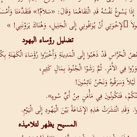
ذَ، إِذَا يَسُوعُ نَفْسُهُ قَدِ الْتَقَاهُمَا وَقَالَ: «سَلاَمٌ!» فَتَقَدَّمَتَا وَأَمْسَ
ُولاَ ِلإِخْوَتِي أَنْ يُوَافُونِي إِلَى الْجَلِيلِ، وَهُنَاكَ يَرَوْنَنِي! »
تضليل رؤساء اليهود
 بَعْضُ الْحُرَّاسِ قَدْ ذَهَبُوا إِلَى الْمَدِينَةِ وَأَخْبَرُوا رُؤَسَاءَ الْكَهَنَةِ ب
وَرُوا فِي الأَمْرِ. ثُمَّ رَشَوْا الْجُنُودَ بِمَالٍ كَثِيرٍ،
لَيْلاً وَسَرَقُوهُ وَنَحْنُ نَائِمُونَ!
ِعُ عَنْكُمْ، فَتَكُونُونَ فِي مَأْمَنٍ مِنْ أَيِّ سُوءٍ».
ا. وَقَدِ انْتَشَرَتْ هَذِهِ الإِشَاعَةُ بَيْنَ الْيَهُودِ إِلَى الْيَوْمِ.
المسيح يظهر لتلاميذه