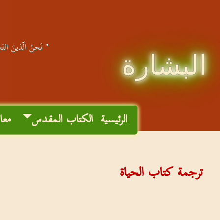
" نَحنُ الّذينَ التَجَ
البشارة
الرئيسية
الكتاب المقدس
معا
ترجمة كتاب الحياة