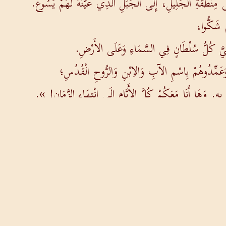
َى مِنْطَقَةِ الْجَلِيلِ، إِلَى الْجَبَلِ الَّذِي عَيَّنَهُ لَهُمْ يَسُوعُ.
مْ شَكُّوا،
إِليَّ كُلُّ سُلْطَانٍ فِي السَّمَاءِ وَعَلَى الأَرْضِ.
وَعَمِّدُوهُمْ بِاسْمِ الآبِ وَالاِبْنِ وَالرُّوحِ الْقُدُسِ؛
ْ بِهِ. وَهَا أَنَا مَعَكُمْ كُلَّ الأَيَّامِ إِلَى انْتِهَاءِ الزَّمَانِ! ».
السابق
التالي
من نحن
اتصل بنا
كلمات مضيئة
شروط الاستخدام
كن 