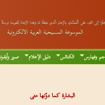
أوا إلى اللهِ، على الَّتَمَسُّكِ بِالرَّجاءِ الّذي جعَلَهُ لنا.وهذا الرَّجاءُ لِنُفوسِنا مِرساةٌ 
الموسوعة المسيحية العربية الالكترونية
جم وفهارس
الكنائس
دليل الإعلام
صور وأيقون
البشارة كما دوّنها متى