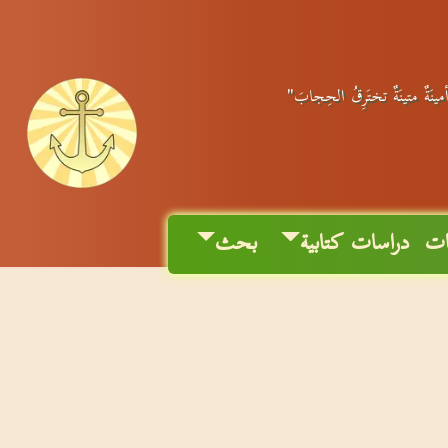
أمينَةٌ متينَةٌ تختَرِقُ الحِجابَ"
ات
دراسات كتابية
بحث