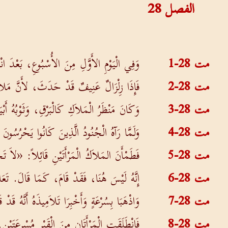
الفصل
28
مت 28-1
وَفِي الْيَوْمِ الأَوَّلِ مِنَ الأُسْبُوعِ، بَعْدَ انْت
مت 28-2
فَإِذَا زِلْزَالٌ عَنِيفٌ قَدْ حَدَثَ، لأَنَّ مَلاَ
مت 28-3
وَكَانَ مَنْظَرُ الْمَلاَكِ كَالْبَرْقِ، وَثَوْبُهُ أَب
مت 28-4
وَلَمَّا رَآهُ الْجُنُودُ الَّذِينَ كَانُوا يَحْرُسُونَ 
مت 28-5
فَطَمْأَنَ المَلاَكُ الْمَرْأَتَيْنِ قَائِلاً: «لاَ تَ
مت 28-6
إِنَّهُ لَيْسَ هُنَا، فَقَدْ قَامَ، كَمَا قَالَ. تَعَ
مت 28-7
وَاذْهَبَا بِسُرْعَةٍ وَأَخْبِرَا تَلاَمِيذَهُ أَنَّهُ 
مت 28-8
فَانْطَلَقَتِ الْمَرْأَتَانِ مِنَ الْقَبْرِ مُسْرِعَ