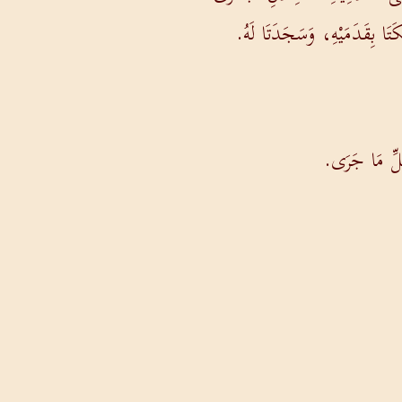
كَتَا بِقَدَمَيْهِ، وَسَجَدَتَا لَهُ.
ِكُلِّ مَا جَرَى.