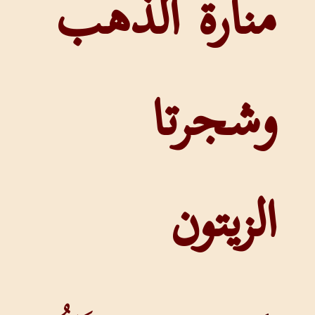
منارة الذهب
وشجرتا
الزيتون