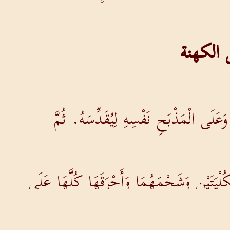
 الكهنة
َلَى الْمَذْبَحِ نَفْسِهِ لِيُقَدِّسَهُ. ثُمَّ
ُلْيَتَيْنِ وَشَحْمَهُمَا وَأَحْرَقَهَا كُلَّهَا عَلَى