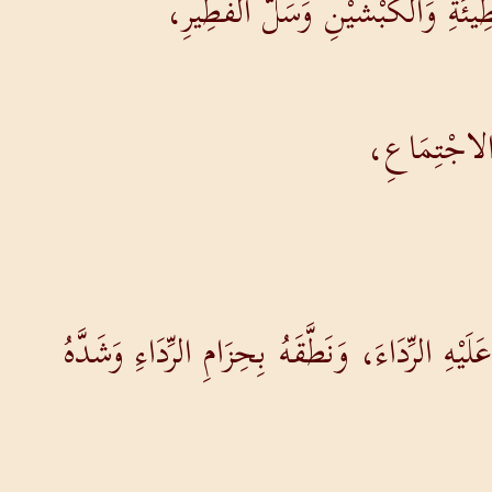
يئَةِ وَالْكَبْشَيْنِ وَسَلَّ الْفَطِيرِ،
 الاجْتِمَاعِ،
ِ الرِّدَاءَ، وَنَطَّقَهُ بِحِزَامِ الرِّدَاءِ وَشَدَّهُ