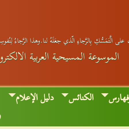
على الَّتَمَسُّكِ بِالرَّجاءِ الّذي جعَلَهُ لنا.وهذا الرَّجاءُ لِنُفوس
الموسوعة المسيحية العربية الالكترون
فهارس
الكنائس
دليل الإعلام
و