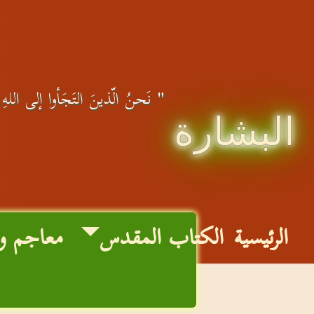
" نَحنُ الّذينَ التَجَأوا إلى اللهِ، 
البشارة
الرئيسية
الكتاب المقدس
معاجم و