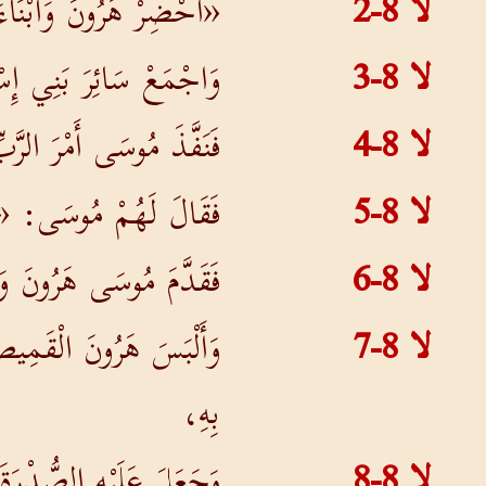
لا 8-2
«أَحْضِرْ هَرُونَ وَأَبْنَاءَ
لا 8-3
وَاجْمَعْ سَائِرَ بَنِي إِ
لا 8-4
فَنَفَّذَ مُوسَى أَمْرَ الر
لا 8-5
فَقَالَ لَهُمْ مُوسَى: «هَ
لا 8-6
فَقَدَّمَ مُوسَى هَرُونَ وَأَب
لا 8-7
وَأَلْبَسَ هَرُونَ الْقَمِيصَ 
بِهِ،
لا 8-8
وَجَعَلَ عَلَيْهِ الصُّدْرَةَ