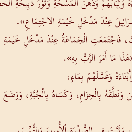
هُ وَثِيَابَهُمْ وَدُهْنَ الْمَسْحَةِ وَثَوْرَ ذَبِيحَةِ الْخَطِ
سْرَائِيلَ عِنْدَ مَدْخَلِ خَيْمَةِ الاجْتِمَاعِ».
َّبِّ، فَاجْتَمَعَتِ الْجَمَاعَةُ عِنْدَ مَدْخَلِ خَيْمَةِ
ذَا مَا أَمَرَ الرَّبُّ بِهِ».
ْنَاءَهُ وَغَسَّلَهُمْ بِمَاءٍ،
وَنَطَّقَهُ بِالْحِزَامِ، وَكَسَاهُ بِالْجُبَّةِ، وَوَضَعَ عَلَيْه
، وَثَبَّتَ فِي الصُّدْرَةِ اْلأُورِيمَ وَالتُّمِّيمَ،