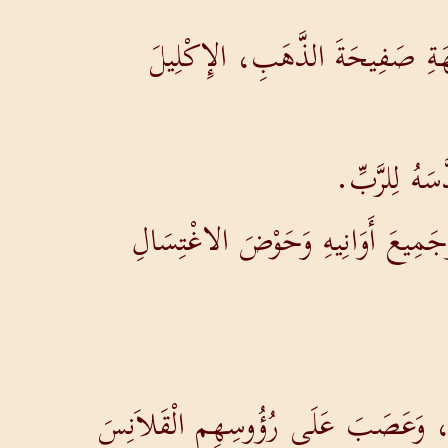
ْهَةِ صَفِيحَةَ الذَّهَبِ، الإِكْلِيلَ
َهُ لِلرَّبِّ.
جَمِيعَ أَوَانِيهِ وَحَوْضَ الاغْتِسَالِ
ِمَةٍ، وَعَصَبَ عَلَى رُؤُوسِهِمِ الْقَلاَنِسَ