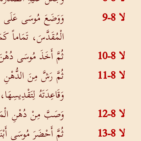
لا 8-9
وَوَضَعَ مُوسَى عَلَى رَأْس
الْمُقَدَّسَ، تَمَاماً كَمَا 
لا 8-10
ثُمَّ أَخَذَ مُوسَى دُهْنَ 
لا 8-11
ثُمَّ رَشَّ مِنَ الدُّهْنِ 
وَقَاعِدَتَهُ لِتَقْدِيسِهَا،
لا 8-12
وَصَبَّ مِنْ دُهْنِ الْمَ
لا 8-13
ثُمَّ أَحْضَرَ مُوسَى أَبْنَ