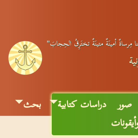
ِنا مِرساةٌ أمينَةٌ متينَةٌ تختَرِقُ الحِجابَ"
ية
صور
دراسات كتابية
بحث
أيقونات