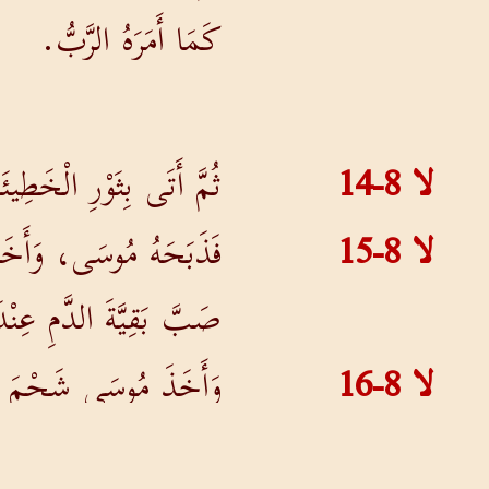
كَمَا أَمَرَهُ الرَّبُّ.
لا 8-14
ثُمَّ أَتَى بِثَوْرِ الْخَطِيئ
لا 8-15
فَذَبَحَهُ مُوسَى، وَأَخَذَ 
صَبَّ بَقِيَّةَ الدَّمِ عِنْدَ
لا 8-16
وَأَخَذَ مُوسَى شَحْمَ أَعْضَ
الْمَذْبَحِ.