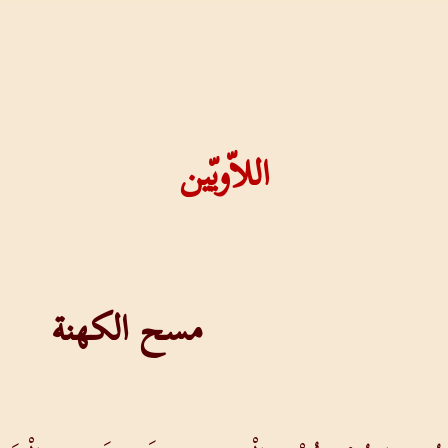
اللاّويّين
مسح الكهنة