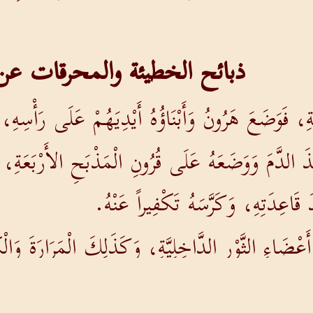
ذبائح الخطيئة والمحرقات عن
َةِ، فَوَضَعَ هَرُونُ وَأَبْنَاؤُهُ أَيْدِيَهُمْ عَلَى رَأْسِهِ،
الدَّمَ وَوَضَعَهُ عَلَى قُرُونِ الْمَذْبَحِ الأَرْبَعَةِ، وَع
 قَاعِدَتِهِ، وَكَرَّسَهُ تَكْفِيراً عَنْهُ.
اءِ الثَّوْرِ الدَّاخِلِيَّةِ، وَكَذَلِكَ الْمَرَارَةَ وَالْك