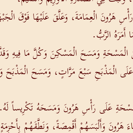
ِ هَرُونَ الْعِمَامَةَ، وَعَلَّقَ عَلَيْهَا فَوْقَ الْجَب
أَمَرَهُ الرَّبُّ.
الْمَسْحَةِ وَمَسَحَ الْمَسْكِنَ وَكُلَّ مَا فِيهِ وَقَدَّس
عَلَى الْمَذْبَحِ سَبْعَ مَرَّاتٍ، وَمَسَحَ الْمَذْبَحَ وَ
سْحَةِ عَلَى رَأْسِ هَرُونَ وَمَسَحَهُ تَكْرِيساً لَهُ.
اءَ هَرُونَ وَأَلْبَسَهُمْ أَقْمِصَةً، وَنَطَّقَهُمْ بِأَحْز