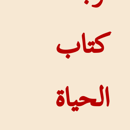
اب
حياة