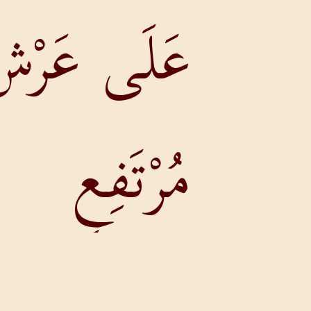
عَلَى عَرْشٍ
مُرْتَفِعٍ
سَامٍ، وَقَدِ