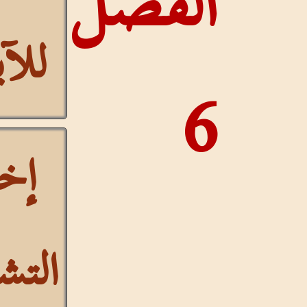
الفصل
للآيات
6
إخفاء
التشكيل