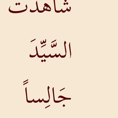
شَاهَدْتُ
السَّيِّدَ
جَالِساً