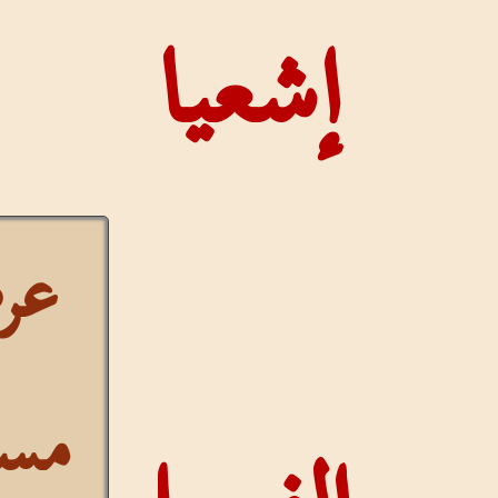
إشعيا
عرض
مستمر