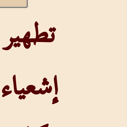
تطهير
إشعياء