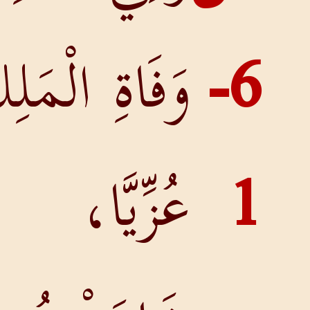
6
وَفَاةِ الْمَلِكِ
عُزِّيَّا،