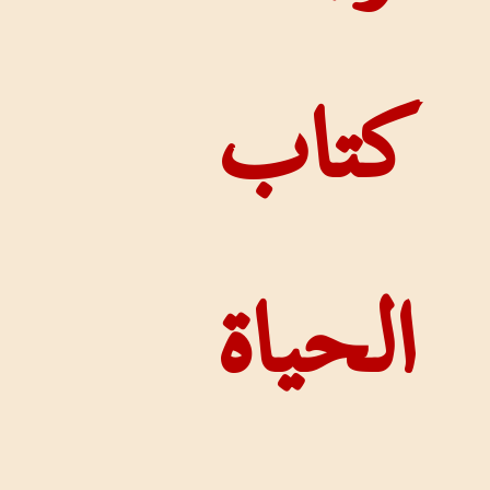
اب
حياة