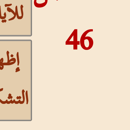
للآيات
46
إظهار
التشكيل