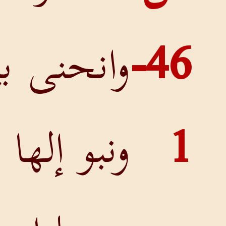
46-
وانحنى بيل
ونبو إلها بابل