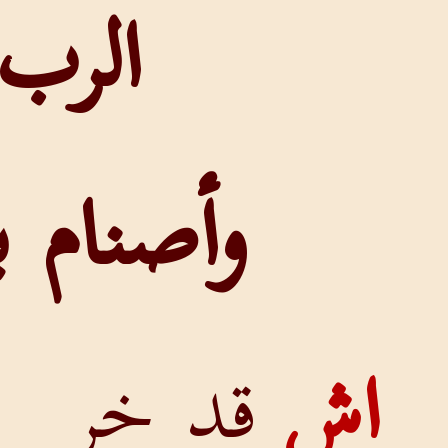
الرب
وأصنام بابل
قد خر