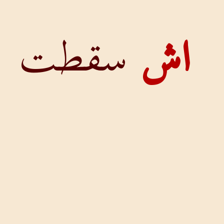
سقطت
46-
جميعها