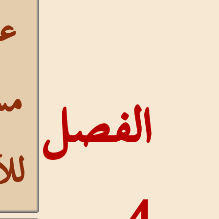
عرض
مستمر
لفصل
للآيات