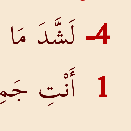
لَشَّدَ مَا
أَنْتِ جَمِيلَةٌ