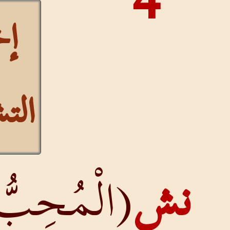
إخفاء
التشكيل
(الْمُحِبُّ):