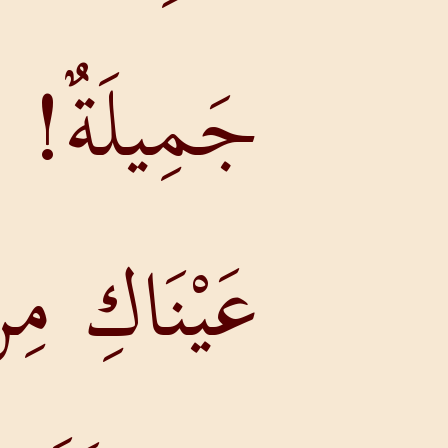
جَمِيلَةٌ!
عَيْنَاكِ مِنْ