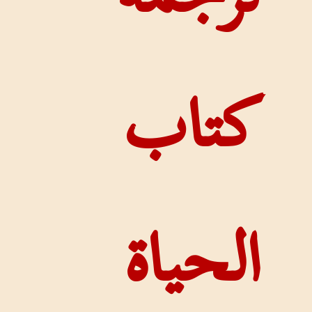
اب
ياة