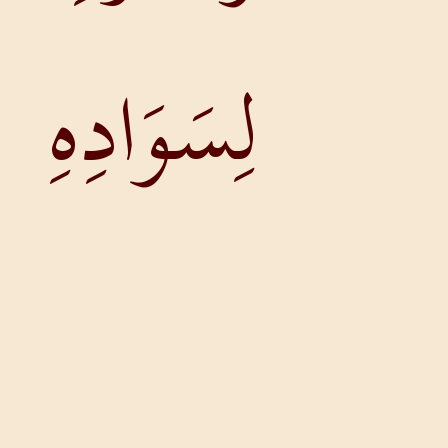
لِسَوَادِهِ
كَقَطِيعِ مِعْزٍ