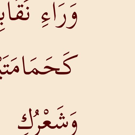
وَرَاءِ نَقَابِكِ
كَحَمَامَتَيْنِ،
وَشَعْرُكِ