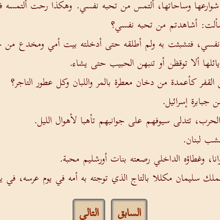
وارعها وساحاتها، ألتمس من تحبه نفسي. وهكذا رحت ألتمسه فم
فسألت: أشاهدتم من تحبه نفسي؟
فسي، فتشبثت به ولم أطلقه حتى أدخلته بيت أمي ومخدع من 
ائلها ألا توقظن أو تنبهن الحبيب حتى يشاء.
لقفر كأعمدة من دخان معطرة بالمر واللبان وكل عطور التاجر؟
جبابرة إسرائيل.
ب، تتدلى سيوفهم على جوانبهم تأهبا لأهوال الليل.
شب لبنان.
نا، وغطاؤه الداخلي رصعته بنات أورشليم محبة.
ملك سليمان مكللا بالتاج الذي توجته به أمه في يوم عرسه، في يو
السابق
التالي