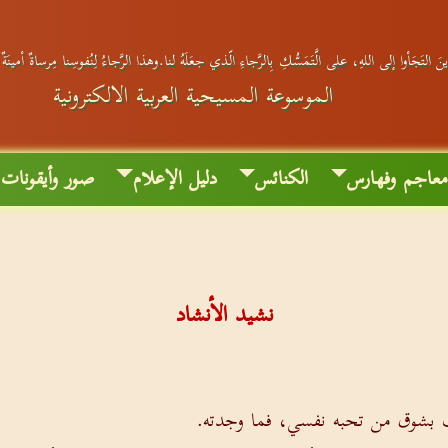
َ التَجَأوا إلى اللهِ، على الَّتَمَسُّكِ بِالرَّجاءِ الّذي جعَلَهُ لنا.وهذا الرَّجاءُ لِنُفوسِنا مِرساةٌ أمينَة
الموسوعة المسيحية العربية الالكترونية
عاجم وفهارس
الكنائس
دليل الإعلام
صور وأيقونات
نشيد الأنشاد
 بشوق من تحبه نفسي، فما وجدته.