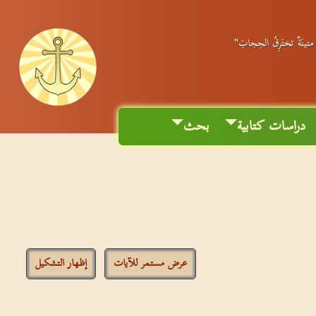
ٌ متينَةٌ تختَرِقُ الحِجابَ"
دراسات كتابية
بحث
عرض مستمر للآيات
إظهار التشكيل