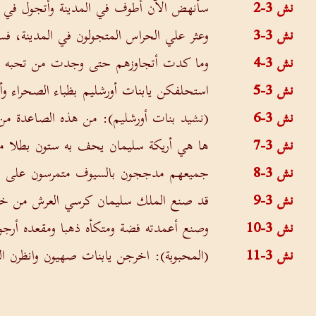
نش 3-2
سأنهض الآن أطوف في المدينة وأتجول في ش
نش 3-3
وعثر علي الحراس المتجولون في المدينة، 
نش 3-4
وما كدت أتجاوزهم حتى وجدت من تحبه ن
نش 3-5
استحلفكن يابنات أورشليم بظباء الصحراء وأي
نش 3-6
(نشيد بنات أورشليم): من هذه الصاعدة من ا
نش 3-7
ها هي أريكة سليمان يحف به ستون بطلا من 
نش 3-8
جميعهم مدججون بالسيوف متمرسون على الحر
نش 3-9
قد صنع الملك سليمان كرسي العرش من خ
نش 3-10
وصنع أعمدته فضة ومتكأه ذهبا ومقعده أرجوا
نش 3-11
(المحبوبة): اخرجن يابنات صهيون وانظرن ال