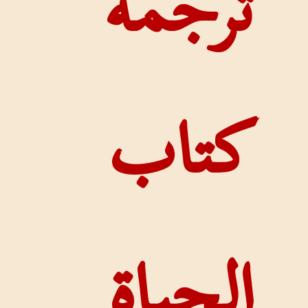
مة
ب
اة