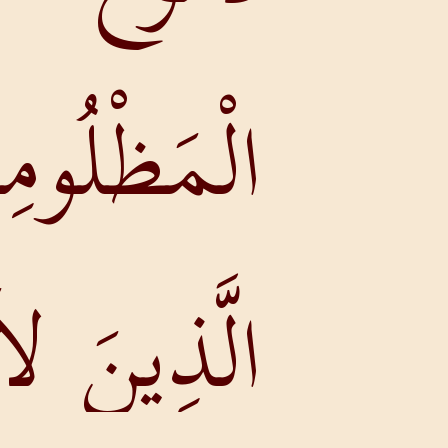
لْمَظْلُومِينَ
لَّذِينَ لاَ