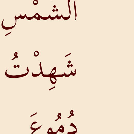
لشَّمْسِ.
َهِدْتُ
ُمُوعَ