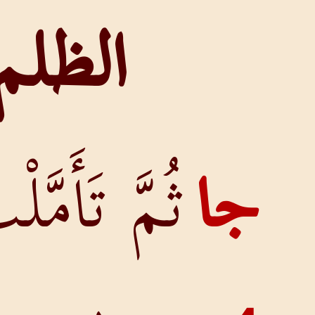
الظلم
ُمَّ تَأَمَّلْتُ