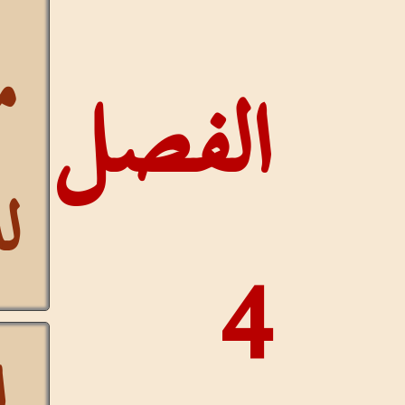
مستمر
لفصل
للآيات
إخفاء