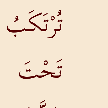
ُرْتَكَبُ
َحْتَ