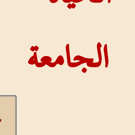
امعة
عرض