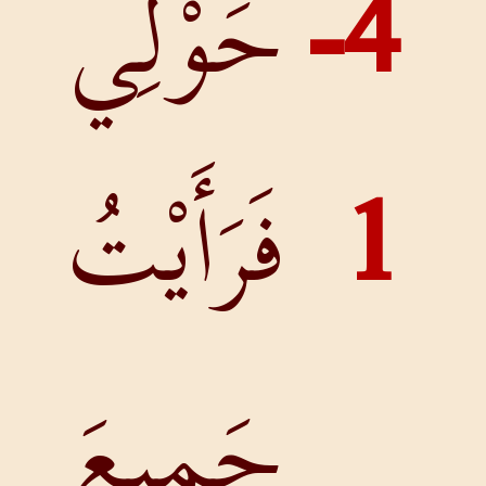
َوْلِي
َرَأَيْتُ
َمِيعَ