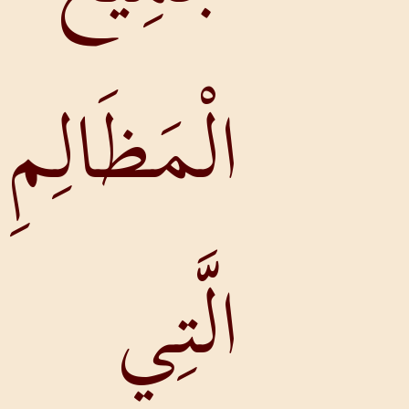
لْمَظَالِمِ
لَّتِي