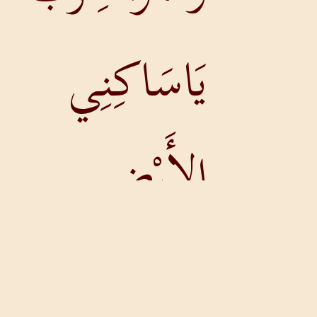
يَاسَاكِنِي
الأَرْضِ
جَمِيعاً.