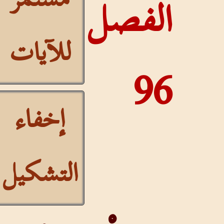
الفصل
للآيات
96
إخفاء
التشكيل