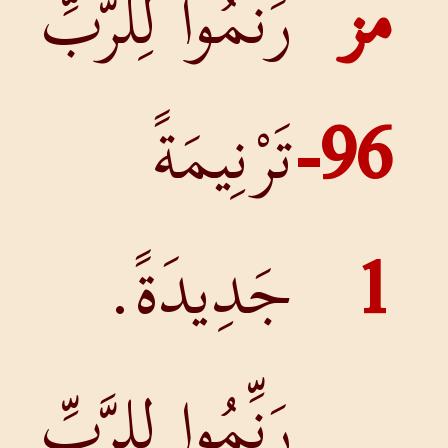
مز
رَنِّمُوا لِلرَّبِّ
96-
تَرْنِيمَةً
1
جَدِيدَةً.
رَنِّمُوا لِلرَّبِّ