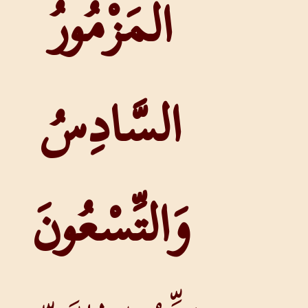
الْمَزْمُورُ
السَّادِسُ
وَالتِّسْعُونَ