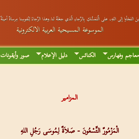
َ التَجَأوا إلى اللهِ، على الَّتَمَسُّكِ بِالرَّجاءِ الّذي جعَلَهُ لنا.وهذا الرَّجاءُ لِنُفوسِنا مِرساةٌ أمينَة
الموسوعة المسيحية العربية الالكترونية
عاجم وفهارس
الكنائس
دليل الإعلام
صور وأيقونات
المزامير
الْمَزْمُورٌ التِّسْعُونَ - صَلاَةٌ لِمُوسَى رَجُلِ اللهِ