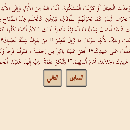
َوْجَدْتَ الْجِبَالَ أَوْ كَوَّنْتَ الْمَسْكُونَةَ، أَنْتَ اللهُ مِنَ الأَزَلِ وَإِلَى الأَبَدِ
تَجْرُفُ الْبَشَرَ كَمَا يَجْرُفُهُمُ الطُّوفَانُ، فَيَزُولُونَ كَالْحُلْمِ عِنْدَ الصَّبَاحِ 
َ آثَامَنَا أَمَامَكَ وَخَطَايَانَا الْخَفِيَّةَ ظَاهِرَةً لَدَيْكَ.
لأَنَّ أَيَّامَنَا كُلَّهَا
9
َبٌ وَبَلِيَّةٌ، لأَنَّهَا سَرْعَانَ مَا تَزُولُ فَنَطِيرُ.
مَنْ يَعْرِفُ شِدَّةَ غَضَبِكَ؟
11
عَطَّفْ عَلَى عَبِيدِكَ.
أَفِضْ عَلَيْنَا بَاكِراً مِنْ رَحْمَتِكَ، فَنَتَرَنَّمَ فَرَحاً وَنَب
14
عَبِيدِكَ وَجَلاَلُكَ أَمَامَ أَبْنَائِهِمْ.
وَلْتَكُنْ نِعْمَةُ الرَّبِّ إِلَهِنَا عَلَيْنَا. أَنْ
17
السابق
التالي