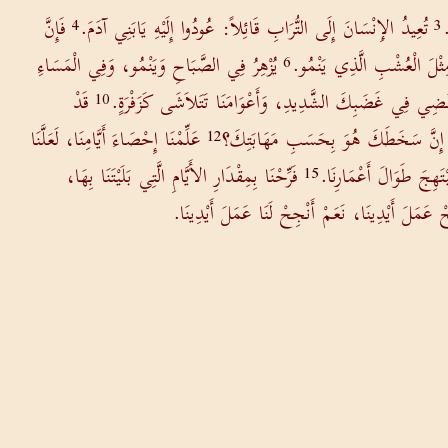
.
تُعِيدُ الإِنْسَانَ إِلَى التُّرَابِ قَائِلاً: عُودُوا إِلَيْهِ يَابَنِي آدَمَ.
فَإِنَّ
4
3
مِثْلَ الْعُشْبِ الَّذِي يَنْمُو.
يُزْهِرُ فِي الصَّبَاحِ وَيَنْمُو، وَفِي الْمَسَاءِ
6
 تَنْقَضِي فِي غَضَبِكَ الشَّدِيدِ، وَأَعْوَامَنَا تَتَلاَشَى كَزَفْرَةٍ.
قَدْ
10
 إِنَّ سَخَطَكَ هُوَ بِحَسَبِ مَهَابَتِكَ؟
عَلِّمْنَا إِحْصَاءَ أَيَّامِنَا، لَعَلَّنَا
12
ْتَهِجَ طَوَالَ أَعْمَارِنَا.
فَرِّحْنَا بِمِقْدَارِ الأَيَّامِ الَّتِي بَلَيْتَنَا بِهَا،
15
جِحْ عَمَلَ أَيْدِينَا، نَعَمْ أَنْجِحْ لَنَا عَمَلَ أَيْدِينَا.