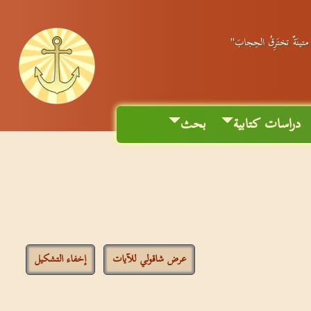
ٌ متينَةٌ تختَرِقُ الحِجابَ"
دراسات كتابية
بحث
عرض شاقولي للآيات
إخفاء التشكيل