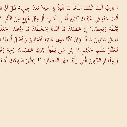
يَارَبُّ أَنْتَ كُنْتَ مَلْجًَأ لَنَا نَلُوذُ بِهِ جِيلاً بَعْدَ جِيلٍ.
قَبْلَ أَنْ أ
2
1
أَلْفَ سَنَةٍ فِي عَيْنَيْكَ كَيَوْمِ أَمْسِ الْعَابِرِ، أَوْ مِثْلُ هَزِيعٍ مِنَ اللَّيْلِ.
5
يُقْطَعُ وَيَجِفُّ.
إِنَّ غَضَبَكَ قَدْ أَفْنَانَا وَسَخَطَكَ قَدْ رَوَّعَنَا.
جَعَلْت
8
7
نَعِيشُ سَبْعِينَ سَنَةً، وَإِنْ كُنَّا ذَوِي عَافِيَةٍ فَثَمَانينَ وَأَفْضَلُ أَيَّامِنَا تَع
نَتَعَقَّلُ بِقَلْبٍ حَكِيمٍ.
إِلَى مَتَى يَطُولُ يَارَبُّ غَضَبُكَ؟ ارْجِعْ وَتَ
13
وَبِمِقْدَارِ السِّنِينَ الَّتِي رَأَيْنَا فِيهَا الْمَصَائِبَ
لِيَظْهَرَ صَنِيعُكَ أَمَامَ 
16