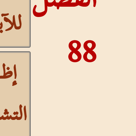
للآيات
88
إظهار
التشكيل