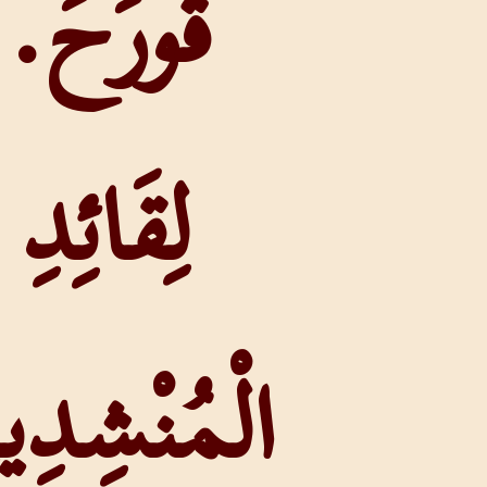
قُورَحَ.
لِقَائِدِ
الْمُنْشِدِينَ