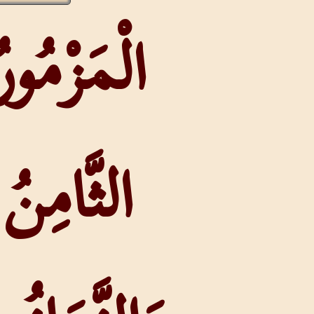
الْمَزْمُورُ
الثَّامِنُ