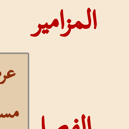
لمزامير
عرض
مستمر
الفصل