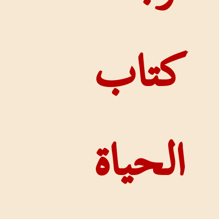
اب
حياة