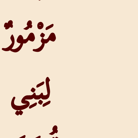
مَزْمُورٌ
لِبَنِي