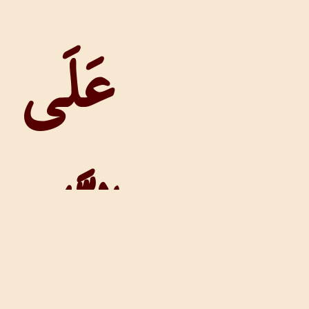
عَلَى
النَّايِ