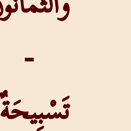
وَالثَّمَانُونَ
-
تَسْبِيحَةٌ: