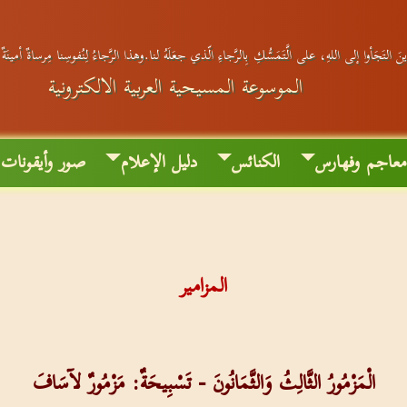
َ التَجَأوا إلى اللهِ، على الَّتَمَسُّكِ بِالرَّجاءِ الّذي جعَلَهُ لنا.وهذا الرَّجاءُ لِنُفوسِنا مِرساةٌ أمينَة
الموسوعة المسيحية العربية الالكترونية
عاجم وفهارس
الكنائس
دليل الإعلام
صور وأيقونات
المزامير
الْمَزْمُورُ الثَّالِثُ وَالثَّمَانُونَ - تَسْبِيحَةٌ: مَزْمُورٌ لآسَافَ