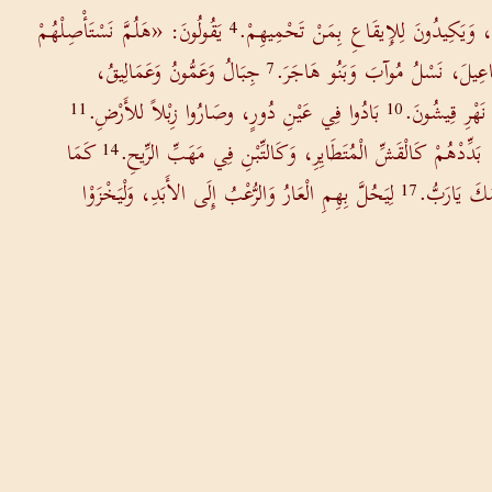
َ، وَيَكِيدُونَ لِلإِيقَاعِ بِمَنْ تَحْمِيهِمْ.
يَقُولُونَ: «هَلُمَّ نَسْتَأْصِلْهُمْ
4
مَاعِيلَ، نَسْلُ مُوآبَ وَبَنُو هَاجَرَ.
جِبَالُ وَعَمُّونُ وَعَمَالِيقُ،
7
نَهْرِ قِيشُونَ.
بَادُوا فِي عَيْنِ دُورٍ، وصَارُوا زِبْلاً للأَرْضِ.
11
10
 بَدِّدْهُمْ كَالْقَشِّ الْمُتَطَايِرِ، وَكَالتِّبْنِ فِي مَهَبِّ الرِّيحِ.
كَمَا
14
مَكَ يَارَبُّ.
لِيَحُلَّ بِهِمِ الْعَارُ وَالرُّعْبُ إِلَى الأَبَدِ، وَلْيَخْزَوْا
17