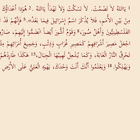
يَااللهُ لاَ تَصْمُتْ. لاَ تَسْكُتْ وَلاَ تَهْدَأْ يَااللهُ .
هُوَذا أَعْدَاؤُكَ 
2
1
مِنْ بَيْنِ الأُمَمِ، فَلاَ يُذْكَرَ اسْمُ إِسْرَائِيلَ فِيمَا بَعْدُ».
فَإِنَّهُمْ قَد
5
الفَلَسْطِينِيُّونَ وَأَهْلُ صُورَ،
وَقَوْمُ أَشُّورَ أَيْضاً انْضَمُّوا إِلَيْهِمْ، صَارُ
8
اجْعَلْ مَصِيرَ أَشْرَافِهِمْ كَمَصِيرِ غُرَابٍ وَذِئْبٍ، وَجَمِيعَ أُمَرَائِهِمْ مِثْل
تَحْرِقُ النَّارُ الْغَابَةَ، وَكَمَا يُشْعِلُ لَهِيبُهَا الْجِبَالَ،
هَكَذَا طَارِدْهُمْ ب
15
وَيَهْلِكُوا.
وَيَعْلَمُوا أَنَّكَ أَنْتَ وَحْدَكَ، يَهْوَه الْعَلِيُّ عَلَى الأَرْضِ ك
18