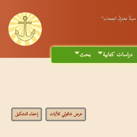
ٌ متينَةٌ تختَرِقُ الحِجابَ"
دراسات كتابية
بحث
عرض شاقولي للآيات
إخفاء التشكيل