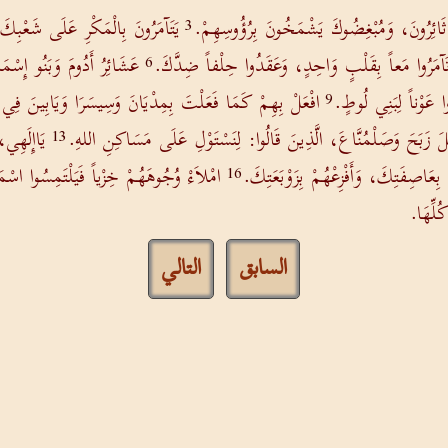
ثَائِرُونَ، وَمُبْغِضُوكَ يَشْمَخُونَ بِرُؤُوسِهِمْ.
يَتَآمَرُونَ بِالْمَكْرِ عَلَى شَعْبِك
3
ْ تَآمَرُوا مَعاً بِقَلْبٍ وَاحِدٍ، وَعَقَدُوا حِلْفاً ضِدَّكَ.
عَشَائِرُ أَدُومَ وَبَنُو إِسْ
6
وا عَوْناً لِبَنِي لُوطٍ.
افْعَلْ بِهِمْ كَمَا فَعَلْتَ بِمِدْيَانَ وَسِيسَرَا وَيَابِينَ فِي 
9
َ زَبَحَ وَصَلْمُنَّاعَ، الَّذِينَ قَالُوا: لِنَسْتَوْلِ عَلَى مَسَاكِنِ اللهِ.
يَاإِلَهِي،
13
ِعَاصِفَتِكَ، وَأَفْزِعْهُمْ بِزَوْبَعَتِكَ.
امْلاَءْ وُجُوهَهُمْ خِزْياً فَيَلْتَمِسُوا اسْ
16
ُلِّهَا.
السابق
التالي