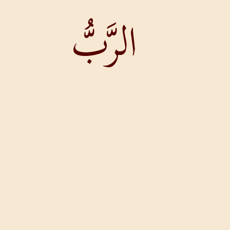
الرَّبُّ
حِصْنُ
حَيَاتِي