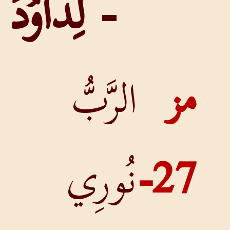
- لِدَاوُدَ
ز
الرَّبُّ
27-
نُورِي