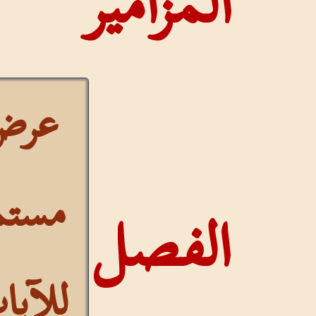
المزامير
عرض
مستمر
الفصل
للآيات