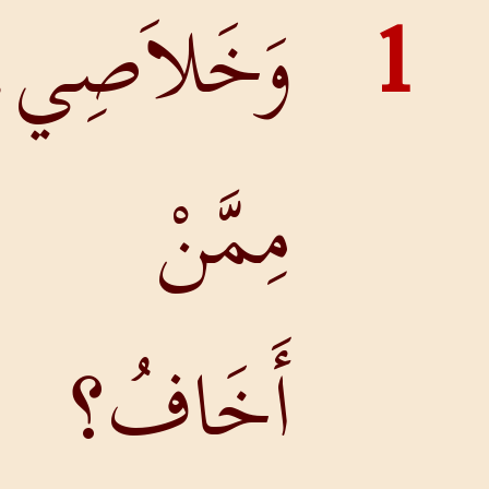
وَخَلاَصِي،
مِمَّنْ
أَخَافُ؟