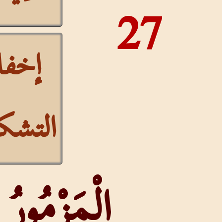
27
إخفاء
التشكيل
الْمَزْمُورُ