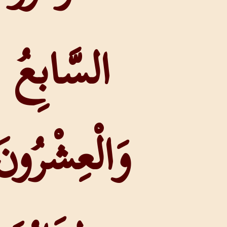
السَّابِعُ
وَالْعِشْرُونَ