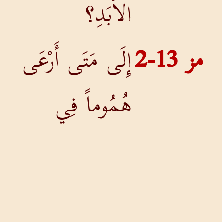
الأَبَدِ؟
مز 13-2
إِلَى مَتَى أَرْعَى
هُمُوماً فِي
نَفْسِي وَحُزْناً
فِي قَلْبِي كُلَّ