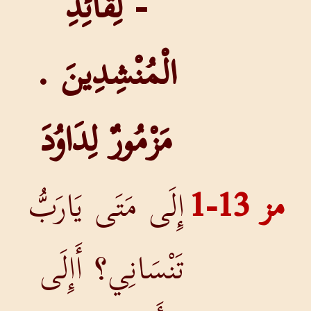
- لِقَائِدِ
الْمُنْشِدِينَ .
مَزْمُورٌ لِدَاوُدَ
مز 13-1
إِلَى مَتَى يَارَبُّ
تَنْسَانِي؟ أَإِلَى