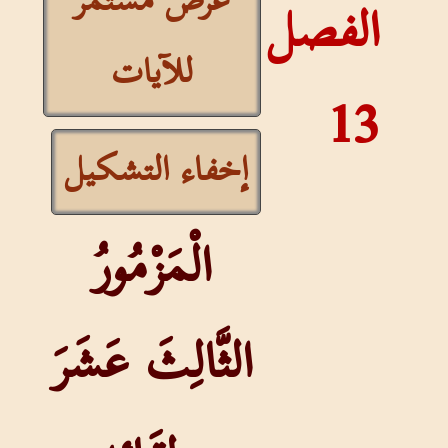
عرض مستمر
الفصل
للآيات
13
إخفاء التشكيل
الْمَزْمُورُ
الثَّالِثَ عَشَرَ