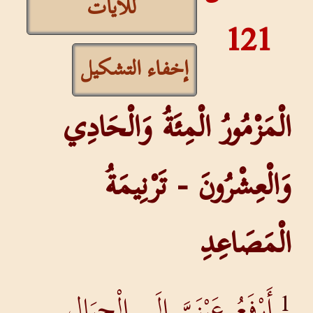
للآيات
121
إخفاء التشكيل
الْمَزْمُورُ الْمِئَةُ وَالْحَادِي
وَالْعِشْرُونَ - تَرْنِيمَةُ
الْمَصَاعِدِ
أَرْفَعُ عَيْنَيَّ إِلَى الْجِبَالِ.
1