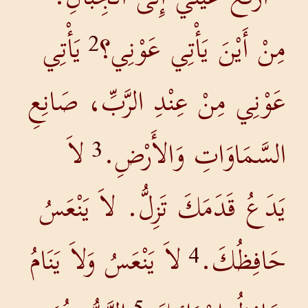
مِنْ أَيْنَ يَأْتِي عَوْنِي؟
يَأْتِي
2
عَوْنِي مِنْ عِنْدِ الرَّبِّ، صَانِعِ
السَّمَاوَاتِ وَالأَرْضِ.
لاَ
3
يَدَعُ قَدَمَكَ تَزِلُّ. لاَ يَنْعَسُ
حَافِظُكَ.
لاَ يَنْعَسُ وَلاَ يَنَامُ
4