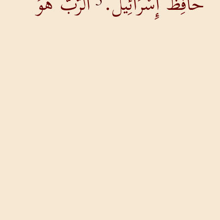
حَافِظُ إِسْرَائِيلَ.
الرَّبُّ هُوَ
5
حَافِظُكَ، الرَّبُّ سِتْرٌ لَكَ عَنْ
يَمِينِكَ.
لَنْ تَضْرِبَكَ
6
الشَّمْسُ بِحَرِّهَا نَهَاراً وَلاَ
الْقَمَرُ بِنُورِهِ لَيْلاً.
يَقِيكَ
7
الرَّبُّ مِنْ كُلِّ شَرٍّ. يَقِي