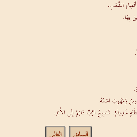
َتْقِيَاءِ الشَّعْبِ.
ينَ بِهَا.
.
ِ.
َدُّوسٌ وَمَهُوبٌ اسْمُهُ.
ْنَةٍ شَدِيدَةٍ. تَسْبِيحُ الرَّبِّ دَائِمٌ إِلَى الأَبَدِ.
السابق
التالي