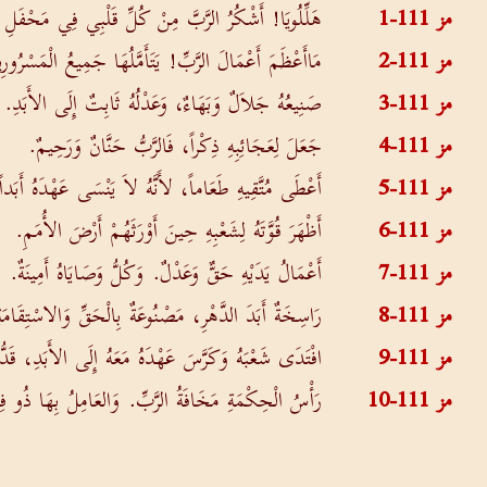
مز 111-1
هَلِّلُويَا! أَشْكُرُ الرَّبَّ مِنْ كُلِّ قَلْبِي فِي مَحْفَلِ أ
مز 111-2
مَاأَعْظَمَ أَعْمَالَ الرَّبِّ! يَتَأَمَّلُهَا جَمِيعُ الْمَسْرُورِ
مز 111-3
صَنِيعُهُ جَلاَلٌ وَبَهَاءٌ، وَعَدْلُهُ ثَابِتٌ إِلَى الأَبَدِ.
مز 111-4
جَعَلَ لِعَجَائِبِهِ ذِكْراً، فَالرَّبُّ حَنَّانٌ وَرَحِيمٌ.
مز 111-5
أَعْطَى مُتَّقِيهِ طَعَاماً، لأَنَّهُ لاَ يَنْسَى عَهْدَهُ أَبَداً
مز 111-6
أَظْهَرَ قُوَّتَهُ لِشَعْبِهِ حِينَ أَوْرَثَهُمْ أَرْضَ الأُمَمِ.
مز 111-7
أَعْمَالُ يَدَيْهِ حَقٌّ وَعَدْلٌ. وَكُلُّ وَصَايَاهُ أَمِينَةٌ.
مز 111-8
رَاسِخَةٌ أَبَدَ الدَّهْرِ، مَصْنُوعَةٌ بِالْحَقِّ وَالاسْتِقَامَة
مز 111-9
افْتَدَى شَعْبَهُ وَكَرَّسَ عَهْدَهُ مَعَهُ إِلَى الأَبَدِ، ق
مز 111-10
رَأْسُ الْحِكْمَةِ مَخَافَةُ الرَّبِّ. وَالعَامِلُ بِهَا ذُو فِط