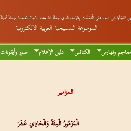
َ التَجَأوا إلى اللهِ، على الَّتَمَسُّكِ بِالرَّجاءِ الّذي جعَلَهُ لنا.وهذا الرَّجاءُ لِنُفوسِنا مِرساةٌ أمينَة
الموسوعة المسيحية العربية الالكترونية
عاجم وفهارس
الكنائس
دليل الإعلام
صور وأيقونات
المزامير
الْمَزْمُورُ الْمِئَةُ وَالْحَادِي عَشَرَ