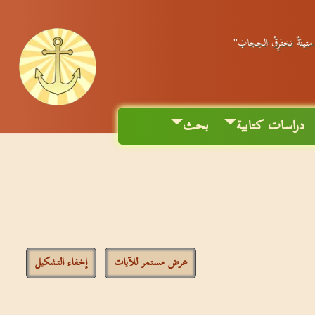
ٌ متينَةٌ تختَرِقُ الحِجابَ"
دراسات كتابية
بحث
عرض مستمر للآيات
إخفاء التشكيل