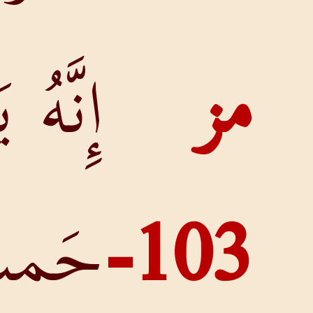
إِنَّهُ يَغْفِرُ
جَمِيعَ