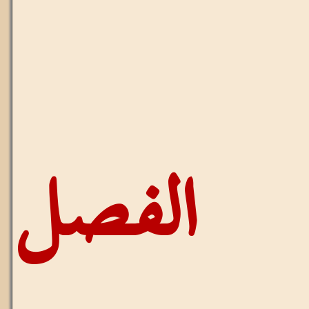
عرض
مستمر
صل
للآيات