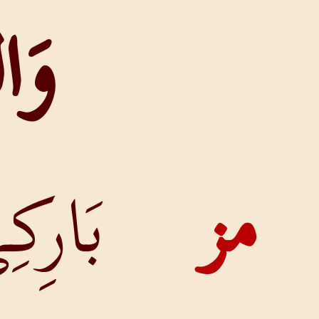
وَالثَّالِثُ
بَارِكِي