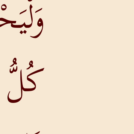
وَلْيَحْمَدْ
كُلُّ مَا فِي