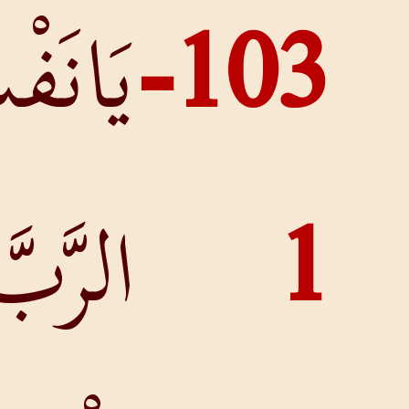
يَانَفْسِي
الرَّبَّ،