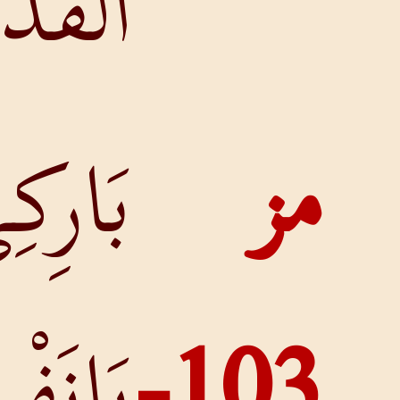
الْقُدُّوسَ.
بَارِكِي
يَانَفْسِي