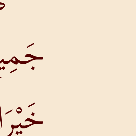
جَمِيعَ
خَيْرَاتِهِ.