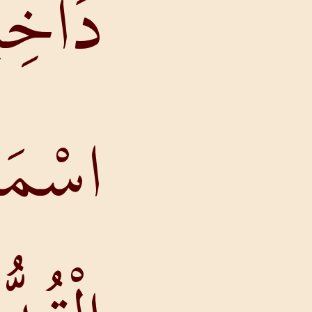
دَاخِلِي
اسْمَهُ