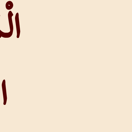
الْمَزْمُورُ
الْمِئَةُ