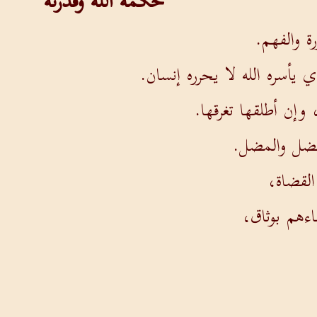
حكمة الله وقدرته
ة والفهم.
ي يأسره الله لا يحرره إنسان.
إن أطلقها تغرقها.
لمضل والمضل.
القضاة،
ءهم بوثاق،
ل فطنة الشيوخ،