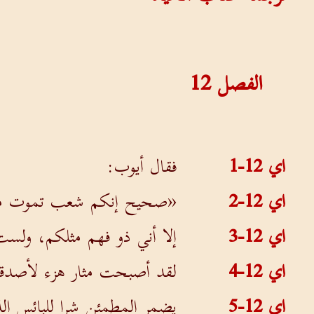
الفصل
12
اي 12-1
فقال أيوب:
اي 12-2
«صحيح إنكم شعب تموت مع
اي 12-3
إلا أني ذو فهم مثلكم، ولست 
اي 12-4
لقد أصبحت مثار هزء لأصدقائي
اي 12-5
يضمر المطمئن شرا للبائس الذ