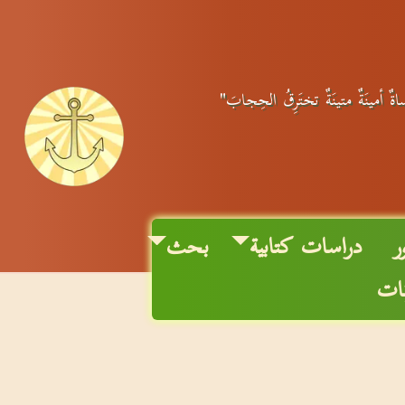
ساةٌ أمينَةٌ متينَةٌ تختَرِقُ الحِجابَ"
ر
دراسات كتابية
بحث
نات