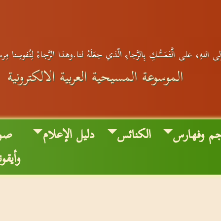
ى اللهِ، على الَّتَمَسُّكِ بِالرَّجاءِ الّذي جعَلَهُ لنا.وهذا الرَّجاءُ لِنُفوسِنا مِر
الموسوعة المسيحية العربية الالكترونية
جم وفهارس
الكنائس
دليل الإعلام
صو
وأيقو