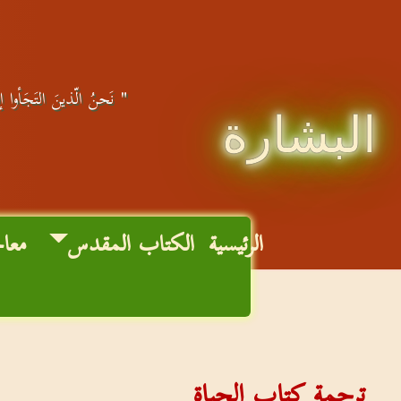
" نَحنُ الّذينَ التَجَأوا إل
البشارة
الرئيسية
الكتاب المقدس
معا
ترجمة كتاب الحياة