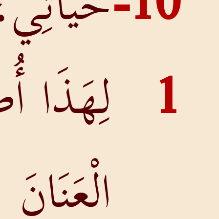
10
حَيَاتِي،
لِهَذَا أُطْلِقُ
الْعَنَانَ