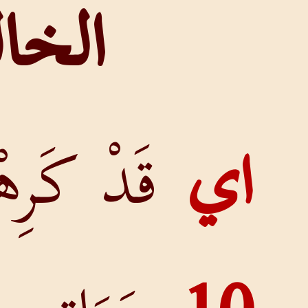
الخالق
قَدْ كَرِهْتُ