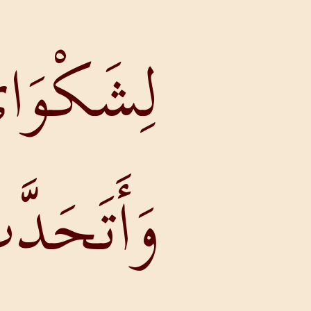
لِشَكْوَايَ،
وَأَتَحَدَّثُ