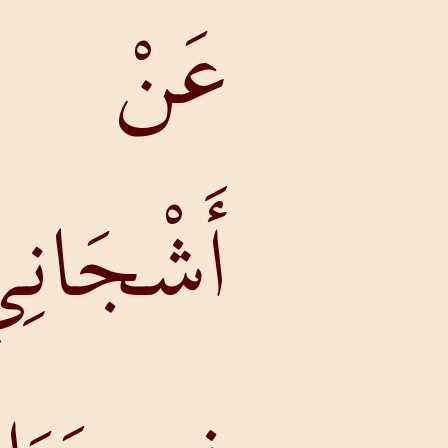
عَنْ
أَشْجَانِي