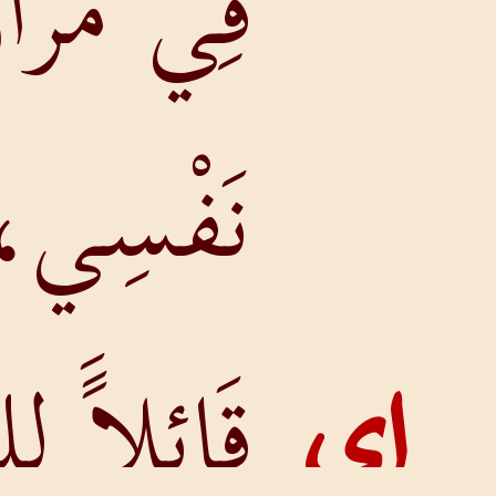
فِي مَرَارَةِ
نَفْسِي،
قَائِلاًَ لِلهِ: