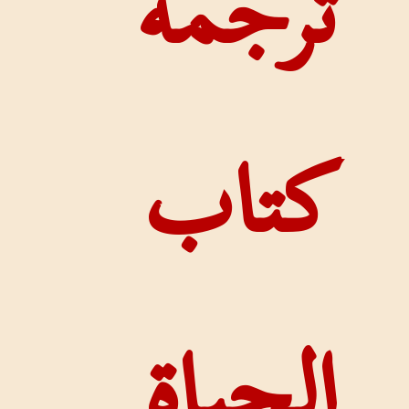
مة
ب
اة