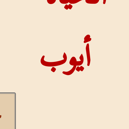
وب
عرض