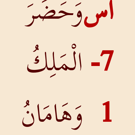
وَحَضَرَ
7
الْمَلِكُ
وَهَامَانُ