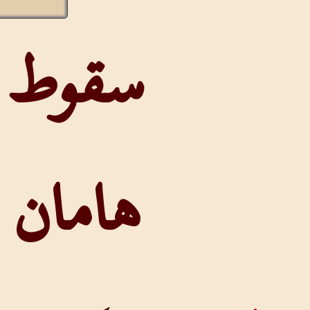
سقوط
هامان