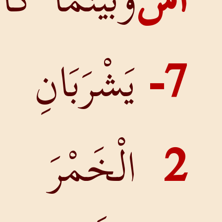
وَبَيْنَمَا كَانَا
7
يَشْرَبَانِ
الْخَمْرَ