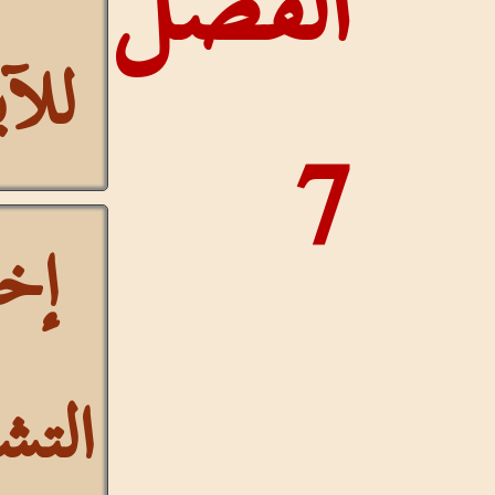
الفصل
للآيات
7
إخفاء
التشكيل