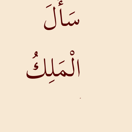
سَأَلَ
الْمَلِكُ
أَسْتِيرَ: «مَا