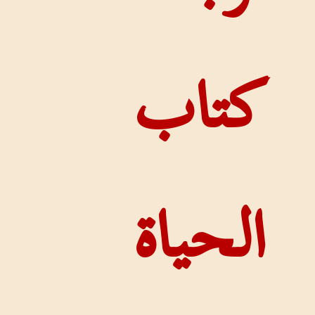
اب
حياة