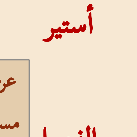
أستير
عرض
مستمر