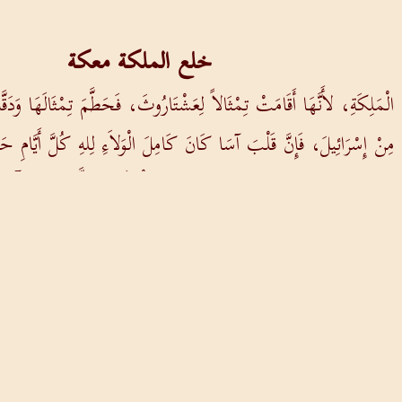
خلع الملكة معكة
لْمَلِكَةِ، لأَنَّهَا أَقَامَتْ تِمْثَالاً لِعَشْتَارُوثَ، فَحَطَّمَ تِمْثَالَهَا وَدَق
 مِنْ إِسْرَائِيلَ، فَإِنَّ قَلْبَ آسَا كَانَ كَامِلَ الْوَلاَءِ لِلهِ كُلَّ أَيَّامِ حَيَ
ُوهُ وَمَا خَصَّصَهُ هُوَ لِهَيْكَلِ الرَّبِّ مِنَ الْفِضَّةِ وَالذَّهَبِ وَالآنِيَةِ
 وَالثَّلاَثِينَ لِحُكْمِ آسَا.
السابق
التالي
من نحن
اتصل بنا
كلمات مضيئة
شروط الاستخدام
كن 