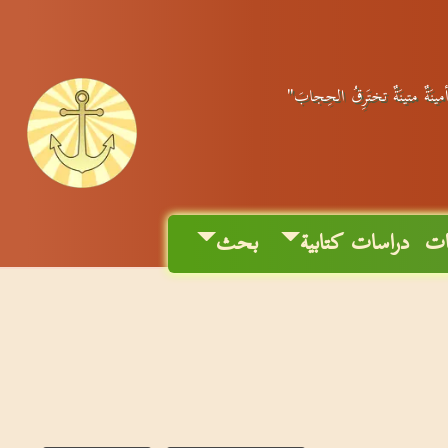
أمينَةٌ متينَةٌ تختَرِقُ الحِجابَ"
ات
دراسات كتابية
بحث