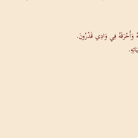
َّهُ وَأَحْرَقَهُ فِي وَادِي قَدْرُونَ.
اتِهِ.
.
صديقا