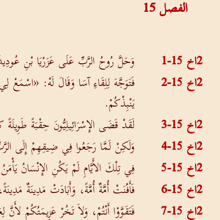
الفصل
15
2اخ 15-1
وَحَلَّ رُوحُ الرَّبِّ عَلَى عَزَرْيَا بْنِ عُودِيد
2اخ 15-2
فَتَوَجَّهَ لِلِقَاءِ آسَا وَقَالَ لَهْ: «اسْمَعْ لِي يَ
يَنْبِذْكُمْ.
2اخ 15-3
لَقَدْ قَضَى الإِسْرَائِيلِيُّونَ حِقْبَةً طَوِيلَةً ك
2اخ 15-4
وَلَكِنْ لَمَّا رَجَعُوا فِي ضِيقِهِمْ إِلَى الرَّبِّ 
2اخ 15-5
فِي تِلْكَ الأَيَّامِ لَمْ يَكُنِ الإِنْسَانُ يَأْمَ
2اخ 15-6
فَأَفْنَتْ أُمَّةٌ أُمَّةً، وَأَبَادَتْ مَدِينَةٌ مَدِينَة
2اخ 15-7
فَتَقَوَّوْا أَنْتُمْ، وَلاَ تَخُرْ عَزِيمَتُكُمْ لأَنَّ ل