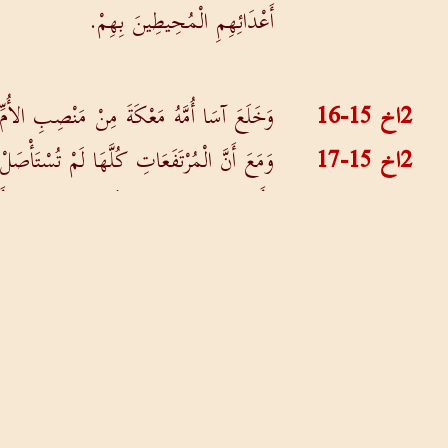
أَعْدَائِهِمِ الْمُحِيطِينَ بِهِمْ.
2اخ 15-16
وَخَلَعَ آسَا أُمَّهُ مَعْكَةَ مِنْ مَنْصِبِ الأُمِّ ا
2اخ 15-17
وَمَعَ أَنَّ الْمُرْتَفَعَاتِ كُلَّهَا لَمْ تُسْتَأْصَلْ
2اخ 15-18
وَأَوْدَعَ خَزَائِنَ الرَّبِّ كُلَّ مَا خَصَّصَهُ أَب
2اخ 15-19
وَلَمْ تَنْشَبْ حَرْبٌ إِلَى السَّنَةِ الْخَامِسَةِ
حول الموقع