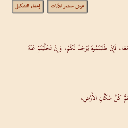
عرض مستمر للآيات
إخفاء التشكيل
َهَ، فَإِنْ طَلَبْتُمُوهُ يُوْجَدْ لَكُمْ، وَإِنْ تَخَلَّيْتُمْ عَنْهُ
َعُمُّ كُلَّ سُكَّانِ الأَرْضِ،