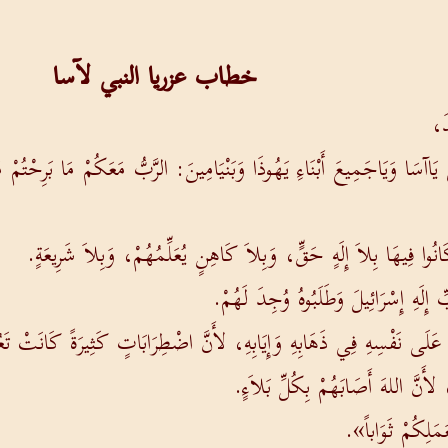
خطاب عزريا النبي لآسا
َ،
اآسَا وَيَاجَمِيعَ أَبْنَاءِ يَهُوذَا وَبَنْيَامِينَ: الرَّبُّ مَعَكُمْ مَا بَرِحْتُمْ مَع
َانُوا فِيهَا بِلاَ إِلَهٍ حَقٍّ، وَبِلاَ كَاهِنٍ يُعَلِّمُهُمْ، وَبِلاَ شَرِيعَةٍ.
إِلَهِ إِسْرَائِيلَ وَطَلَبُوهُ وُجِدَ لَهُمْ.
نُ عَلَى نَفْسِهِ فِي ذَهَابِهِ وَإِيَابِهِ، لأَنَّ اضْطِرَابَاتٍ كَثِيرَةً كَانَتْ ت
ً، لأَنَّ اللهَ أَصَابَهُمْ بِكُلِّ بَلاَءٍ.
ِعَمَلِكُمْ ثَوَاباً».