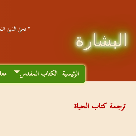
" نَحنُ الّذينَ التَجَ
البشارة
الرئيسية
الكتاب المقدس
معا
ترجمة كتاب الحياة