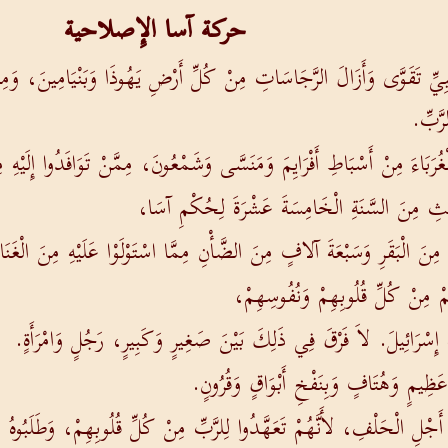
حركة آسا الإِصلاحية
ِيِّ تَقَوَّى وَأَزَالَ الرَّجَاسَاتِ مِنْ كُلِّ أَرْضِ يَهُوذَا وَبَنْيَامِينَ، وَمِنَ
رَّبِّ.
رَبَاءَ مِنْ أَسْبَاطِ أَفْرَايِمَ وَمَنَسَّى وَشَمْعُونَ، مِمَّنْ تَوَافَدُوا إِلَيْهِ مِنْ
الِثِ مِنَ السَّنَةِ الْخَامِسَةَ عَشْرَةَ لِحُكْمِ آسَا،
ٍ مِنَ الْبَقَرِ وَسَبْعَةَ آلافٍ مِنَ الضَّأْنِ مِمَّا اسْتَوْلَوْا عَلَيْهِ مِنَ الْغَنَا
ِهِمْ مِنْ كُلِّ قُلُوبِهِمْ وَنُفُوسِهِمْ،
َهَ إِسْرَائِيلَ. لاَ فَرْقَ فِي ذَلِكَ بَيْنَ صَغِيرٍ وَكَبِيرٍ، رَجُلٍ وَامْرَأَةٍ.
عَظِيمٍ وَهُتَافٍ وَبِنَفْخِ أَبْوَاقٍ وَقُرُونٍ.
نْ أَجْلِ الْحَلْفِ، لأَنَّهُمْ تَعَهَّدُوا لِلرَّبِّ مِنْ كُلِّ قُلُوبِهِمْ، وَطَلَ