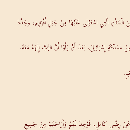
 الْمُدُنِ الَّتِي اسْتَوْلَى عَلَيْهَا مِنْ جَبَلِ أَفْرَايِمَ، وَجَدَّدَ
 مَمْلَكَةِ إِسْرَائِيلَ، بَعْدَ أَنْ رَأَوْا أَنَّ الرَّبَّ إِلَهَهُ مَعَهُ.
ئِمِ.
بُوهُ عَنْ رِضًى كَامِلٍ، فَوُجِدَ لَهُمْ وَأَرَاحَهُمْ مِنْ جَمِيعِ