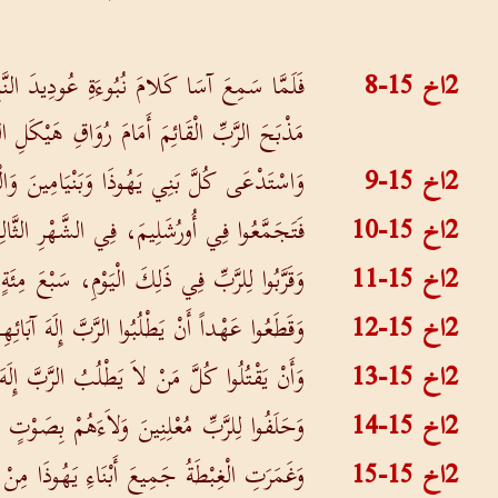
2اخ 15-8
فَلَمَّا سَمِعَ آسَا كَلامَ نُبُوءَةِ عُودِيدَ النَّب
مَذْبَحَ الرَّبِّ الْقَائِمَ أَمَامَ رُوَاقِ هَيْكَلِ ال
2اخ 15-9
وَاسْتَدْعَى كُلَّ بَنِي يَهُوذَا وَبَنْيَامِينَ وَالْغُ
2اخ 15-10
فَتَجَمَّعُوا فِي أُورُشَلِيمَ، فِي الشَّهْرِ الثَّ
2اخ 15-11
وَقَرَّبُوا لِلرَّبِّ فِي ذَلِكَ الْيَوْمِ، سَبْعَ مِئَة
2اخ 15-12
وَقَطَعُوا عَهْداً أَنْ يَطْلُبُوا الرَّبَّ إِلَهَ آبَائ
2اخ 15-13
وَأَنْ يَقْتُلُوا كُلَّ مَنْ لاَ يَطْلُبُ الرَّبَّ إِل
2اخ 15-14
وَحَلَفُوا لِلرَّبِّ مُعْلِنِينَ وَلاَءَهُمْ بِصَوْتٍ 
2اخ 15-15
وَغَمَرَتِ الْغِبْطَةُ جَمِيعَ أَبْنَاءِ يَهُوذَا مِ