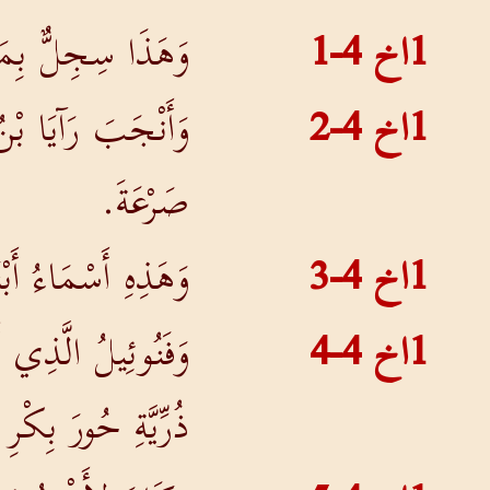
1اخ 4-1
وَهَذَا سِجِلٌّ بِمَ
1اخ 4-2
وَأَنْجَبَ رَآيَا ب
صَرْعَةَ.
1اخ 4-3
وَهَذِهِ أَسْمَاءُ أَ
1اخ 4-4
وَفَنُوئِيلُ الَّذِي 
ذُرِّيَّةِ حُورَ بِكْر