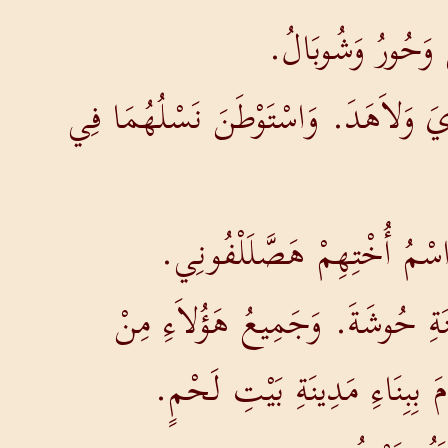
 وَحُورُ وَشُوبَالُ.
 وَلاَهَدَ. وَاسْتَوْطَنَ نَسْلُهُمَا فِي
اسْمُ أُخْتِهِمْ هَصَّلَلْفُونِي.
نَةِ حُوشَةَ. وَجَمِيعُ هَؤُلاَءِ مِنْ
مَ بِبِنَاءِ مَدِينَةِ بَيْتِ لَحْمٍ.