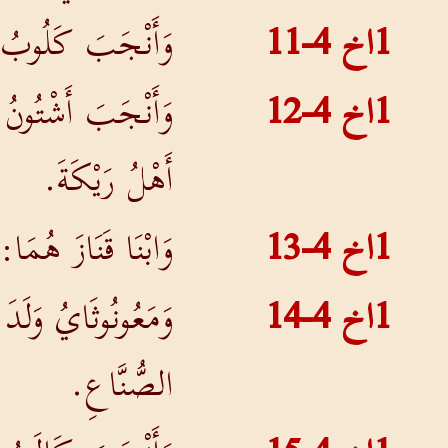
1اخ 4-11
وَأَنْجَبَ كَلُوبُ أ
1اخ 4-12
وَأَنْجَبَ أَشْتُونُ 
أَهْلُ رَيْكَةَ.
1اخ 4-13
وَابْنَا قَنَازَ هُمَا
1اخ 4-14
وَمَعُونُوثَايُ وَلَد
الصُّنَّاعِ.