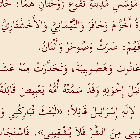
ؤَسِّسِ مَدِينَةِ تَقُوعَ زَوْجَتَانِ هُمَا: حَلاَةُ
ةُ أَخُزَّامَ وَحَافَرَ وَالتَّيْمَانِيَّ وَالأَخَشْتَارِيّ
ةَ فَهُمْ: صَرَثُ وَصُوحَرُ وَأَثْنَانُ.
نُوبَ وَهَصُوبِيبَةَ، وَتَحَدَّرَتْ مِنْهُ عَشَائِ
بَلَ إِخْوَتِهِ وَقَدْ سَمَّتْهُ أُمُّهُ يَعْبِيصَ قَائِ
 لإِلَهِ إِسْرَائِيلَ قَائِلاً: «لَيْتَكَ تُبَارِكُنِي
ِينِي مِنَ الشَّرِّ فَلاَ يُشْقِينِي». فَاسْتَجَاب