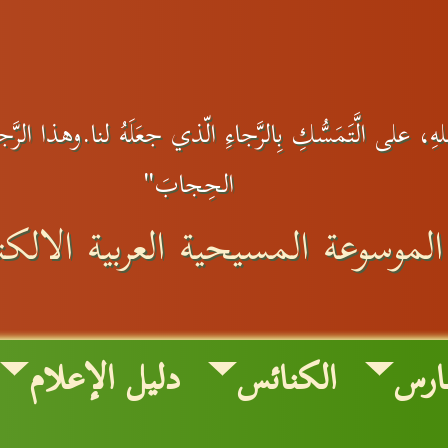
، على الَّتَمَسُّكِ بِالرَّجاءِ الّذي جعَلَهُ لنا.وهذا الرَّجاءُ
الحِجابَ"
الموسوعة المسيحية العربية الالكتر
ارس
الكنائس
دليل الإعلام