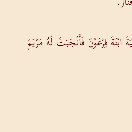
َنَازَ.
َةَ ابْنَةَ فِرْعَوْنَ فَأَنْجَبَتْ لَهُ مَرْيَمَ
 مَدِينَةَ جَدُورَ، وَحَابِرَ مُؤَسِّسَ مَدِينَةِ
َا مَدِينَةَ قَعِيلَةَ الَّتِي قَطَنَتْهَا