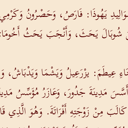
وَالِيدِ يَهُوذَا: فَارَصُ، وَحَصْرُونُ وَكَرْمِي
ْنُ شُوبَالَ يَحَثَ، وَأَنْجَبَ يَحَثُ أَخُومَايَ
بْنَاءِ عِيطَمَ: يزْرَعِيلُ وَيَشْمَا وَيَدْبَاشُ، وَ
أَسَّسَ مَدِينَةَ جَدُورَ، وَعَازَرُ مُؤَسِّسُ مَدِي
ِ كَالَبَ مِنْ زَوْجَتِهِ أَفْرَاتَةَ. وَهُوَ الَّذِي قَا