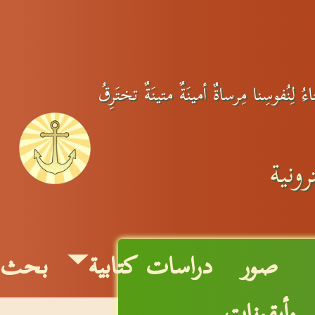
 لِنُفوسِنا مِرساةٌ أمينَةٌ متينَةٌ تختَرِقُ
ونية
صور
دراسات كتابية
بحث
وأيقونات