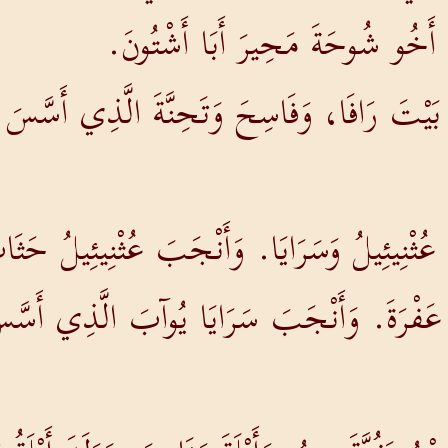
َخُو شُوحَةَ مَحِيرَ أَبَا أَشْتُونَ.
بَيْتَ رَافَا، وَفَاسِحَ وَتَحِنَّةَ الَّذِي أَسَّسَ
: عُثْنِيئِيلُ وَسَرَايَا. وَأَنْجَبَ عُثْنِيئِيلُ حَثَ
َ عَفْرَةَ. وَأَنْجَبَ سَرَايَا يُوآبَ الَّذِي أَسَّسَ