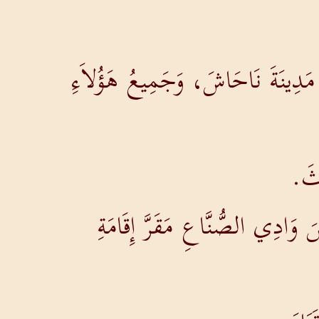
 مَدِينَةَ نَاحَاشَ، وَجَمِيعُ هَؤُلاَءِ
اثَ.
 وَادِي الصُّنَّاعِ مَقَرَّ إِقَامَةِ