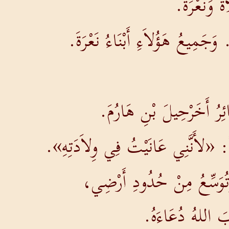
 وَنَعْرَةُ.
َ. وَجَمِيعُ هَؤُلاَءِ أَبْنَاءُ نَعْرَةَ.
رُ أَخَرْحِيلَ بْنِ هَارُمَ.
لَةً: «لأَنَّنِي عَانَيْتُ فِي وِلاَدَتِهِ».
 وَتُوَسِّعُ مِنْ حُدُودِ أَرْضِي،
َ اللهُ دُعَاءَهُ.