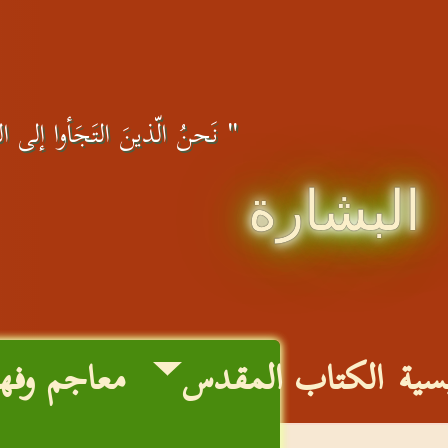
" نَحنُ الّذينَ التَجَأوا إلى اللهِ
البشارة
يسية
الكتاب المقدس
معاجم وفه