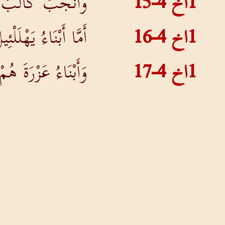
1اخ 4-15
وَأَنْجَبَ كَالَبُ بْنُ
1اخ 4-16
أَمَّا أَبْنَاءُ يَهْلَلْ
1اخ 4-17
وَأَبْنَاءُ عَزْرَةَ هُمْ
وَشَمَّايَ وَيِشْبَحَ
1اخ 4-18
أَمَّا زَوْجَتُهُ الْيَ
سُوكُوَ، وَيَقُوثِيئِ
1اخ 4-19
وَكَانَتْ زَوْجَةُ هُو