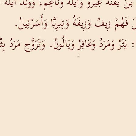
 يَفُنَّةَ عِيرُو وَأَيْلَةَ وَنَاعِمَ، وَوَلَدَ أَيْلَةُ ق
ئِيلَ فَهُمْ زِيفُ وَزِيفَةُ وَتِيرِيَّا وَأَسَرْئِيلُ.
: يَثَرُ وَمَرَدُ وَعَافِرُ وَيَالُونُ. وَتَزَوَّج مَرَدُ بِثْي
 مُؤَسِّسَ مَدِينَةِ أَشْتَمُوعَ.
هُودِيَّةُ فَقَدْ أَنْجَبَتْ لَهُ يَارَدَ الَّذِي أَسَّسَ
يلَ مُؤَسِّسَ مَدِينَةِ زَانُوحَ.
دِيَةَ شَقِيقَةَ نَحَمَ، وَقَدْ أَسَّسَ أَحَدُ وَلَدَيْه