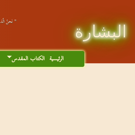
" نَحنُ الّذين
البشارة
الرئيسية
الكتاب المقدس
م