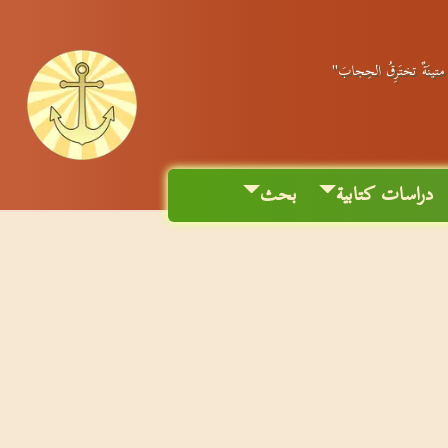
ٌ متينَةٌ تختَرِقُ الحِجابَ"
دراسات كتابية
بحث