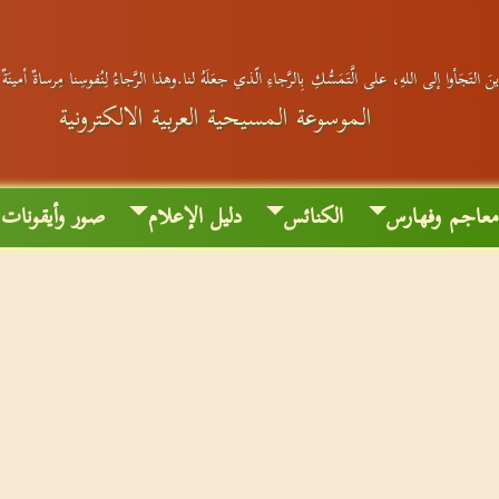
َ التَجَأوا إلى اللهِ، على الَّتَمَسُّكِ بِالرَّجاءِ الّذي جعَلَهُ لنا.وهذا الرَّجاءُ لِنُفوسِنا مِرساةٌ أمينَة
الموسوعة المسيحية العربية الالكترونية
عاجم وفهارس
الكنائس
دليل الإعلام
صور وأيقونات