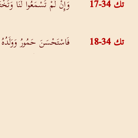
تك 34-17
وَإِنْ لَمْ تَسْمَعُوا لَنَا وَتَخْ
تك 34-18
فَاسْتَحْسَنَ حَمُورُ وَوَلَدُهُ
تك 34-19
وَلَمْ يَتَوَانَ الشَّابُ عَنْ تَنْ
تك 34-20
فَجَاءَ حَمُورُ وَشَكِيمُ ابْنُهُ 
تك 34-21
«إِنَّ هَؤُلاَءِ الْقَوْمَ مُسَالِمُ
وَهُمْ يَتَزَوَّجُونَ بَنَاتِنَا.
تك 34-22
وَقَدِ اشْتَرَطُوا لِلإِقَامَةِ بَي