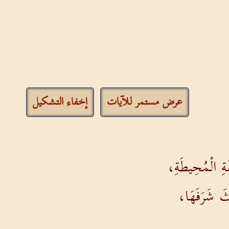
عرض مستمر للآيات
إخفاء التشكيل
قَةِ الْمُحِيطَةِ،
َثَ شَرَفَهَا،