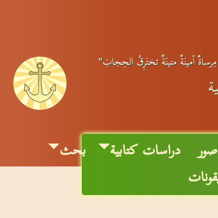
مِرساةٌ أمينَةٌ متينَةٌ تختَرِقُ الحِجابَ"
ة
صور
دراسات كتابية
بحث
يقونات