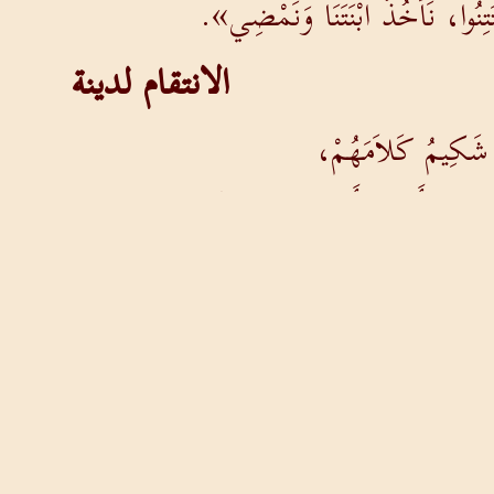
تَتِنُوا، نَأْخُذُ ابْنَتَنَا وَنَمْضِي».
الانتقام لدينة
 شَكِيمُ كَلاَمَهُمْ،
فِيذِ الأَمْرِ، لأَنَّهُ كَانَ مُغْرَماً بِابْنَةِ يَعْقُوبَ، وَكَانَ
إِلَى مَجْلِسِ الْمَدِينَةِ وَقَالاَ لِرِجَالِهَا:
ونَ لَنَا، فَلْنَدَعْهُمْ يُقِيمُونَ فِي الأَرْضِ وَيَتَّجِرُونَ فِيهَا
ْنَنَا وَأَنْ نُصْبِحَ شَعْباً وَاحِداً، أَنْ يَخْتَتِنَ كُلُّ ذَكَرٍ