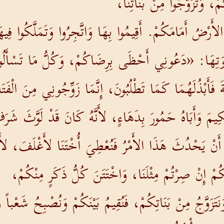
مْ، وَتَزَوَّجُوا مِنْ بَنَاتِنَا،
أَرْضُ أَمَامَكُمْ. أَقِيمُوا بِهَا وَاتَّجِرُوا وَتَمَلَّكُوا فِي
وَتِهَا: «دَعُونِي أَحْظَى بِرِضَاكُمْ، وَكُلُّ مَا تَسْأَلُونَ
َّةَ فَأَبْذُلَهُمَا كَمَا تَطْلُبُونَ، إِنَّمَا زَوِّجُونِي مِنَ الْفَت
ِيمَ وَأَبَاهُ حَمُورَ بِدَهَاءٍ، لأَنَّهُ كَانَ قَدْ لَوَّثَ شَرَ
أَنْ يَحْدُثَ هَذَا الأَمْرُ فَنُعْطِيَ أُخْتَنَا لأَغْلَفَ، لأَنّ
بِكُمْ إِنْ صِرْتُمْ مِثْلَنَا، وَاخْتَتَنَ كُلُّ ذَكَرٍ مِنْكُمْ،
 وَنَتَزَوَّجُ مِنْ بَنَاتِكُمْ، فَنُقِيمُ بَيْنَكُمْ وَنُصْبِحُ شَعْباً