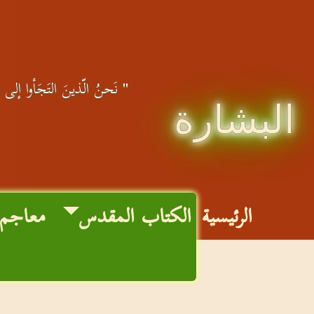
" نَحنُ الّذينَ التَجَأوا إلى ال
البشارة
الرئيسية
الكتاب المقدس
معاجم 