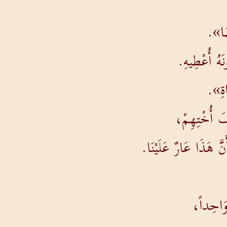
هَا».
هُ أُعْطِيهِ.
َاةِ».
فَ أُخْتِهِمْ،
َ هَذَا عَارٌ عَلَيْنَا.
 وَاحِداً،