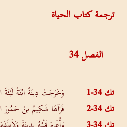
ترجمة كتاب الحياة
الفصل
34
تك 34-1
وَخَرَجَتْ دِينَةُ ابْنَةُ لَيْئَةَ 
تك 34-2
فَرَآهَا شَكِيمُ بنُ حَمُورَ الْح
تك 34-3
وَأُغْرِمَ قَلْبُهُ بِدِينَةَ وَلاَطَفَه