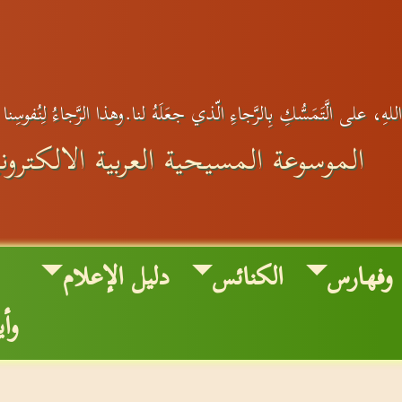
لهِ، على الَّتَمَسُّكِ بِالرَّجاءِ الّذي جعَلَهُ لنا.وهذا الرَّجاءُ لِنُفوسِنا 
الموسوعة المسيحية العربية الالكتروني
وفهارس
الكنائس
دليل الإعلام
وأ