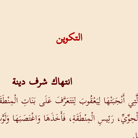
التكوين
انتهاك شرف دينة
الَّتِي أَنْجَبَتْهَا لِيَعْقُوبَ لِتَتَعَرَّفَ عَلَى بَنَاتِ الْمِنْطَ
ِوِّيِّ، رَئِيسِ الْمِنْطَقَةِ، فَأَخَذَهَا وَاغْتَصَبَهَا وَلَوّ
َا.