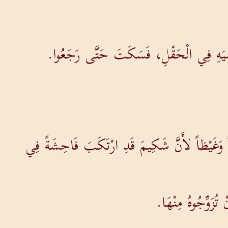
مَوَاشِيَهِ فِي الْحَقْلِ، فَسَكَتَ حَتَّى رَجَعُوا.
اً وَغَيْظاً لأَنَّ شَكِيمَ قَدِ ارْتَكَبَ فَاحِشَةً فِي
تُزَوِّجُوهُ مِنْهَا.