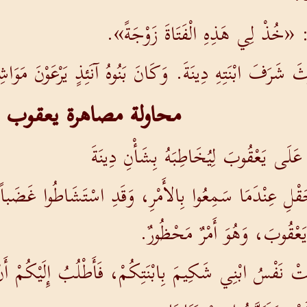
ِ: «خُذْ لِي هَذِهِ الْفَتَاةَ زَوْجَةً».
وَّثَ شَرَفَ ابْنَتِهِ دِينَةَ. وَكَانَ بَنُوهُ آنَئِذٍ يَرْعَوْنَ 
محاولة مصاهرة يعقوب
عَلَى يَعْقُوبَ لِيُخَاطِبَهُ بِشَأْنِ دِينَةَ
حَقْلِ عِنْدَمَا سَمِعُوا بِالأَمْرِ، وَقَدِ اسْتَشَاطُوا غَضَب
 يَعْقُوبَ، وَهُوَ أَمْرٌ مَحْظُورٌ.
تْ نَفْسُ ابْنِي شَكِيمَ بِابْنَتِكُمْ، فَأَطْلُبُ إِلَيْكُمْ أَنْ 