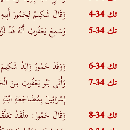
تك 34-4
وَقَالَ شَكِيمُ لِحَمُورَ أَبِيه
تك 34-5
وَسَمِعَ يَعْقُوبُ أَنَّهُ قَدْ لَ
تك 34-6
وَوَفَدَ حَمُورُ وَالِدُ شَكِيمَ 
تك 34-7
وَأَتَى بَنُو يَعْقُوبَ مِنَ الْ
إِسْرَائِيلَ بِمُضَاجَعَةِ ابْنَةِ
تك 34-8
وَقَالَ حَمُورُ: «لَقَدْ تَعَلَّقَ