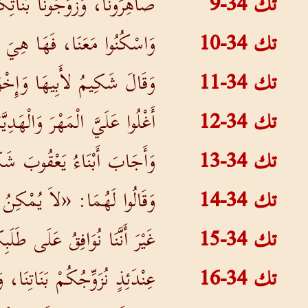
تك 34-9
صَاهِرُونَا، وَزَوِّجُونَا بَنَاتِكُ
تك 34-10
وَاسْكُنُوا مَعَنَا، فَهَا هِيَ ال
تك 34-11
وَقَالَ شَكِيمُ لأَبِيهَا وَإِخْ
تك 34-12
أَغْلُوا عَلَيَّ الْمَهْرَ وَالْهَدِي
تك 34-13
وَأَجَابَ أَبْنَاءُ يَعْقُوبَ شَك
تك 34-14
وَقَالُوا لَهُمَا: «لاَ يُمْكِنُ 
تك 34-15
غَيْرَ أَنَّنَا نُوَافِقُ عَلَى طَلَ
تك 34-16
عِنْدَئِذٍ نُزَوِّجُكُمْ بَنَاتِنَا،